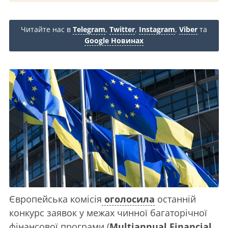
Читайте нас в
Telegram
,
Twitter
,
Instagram
,
Viber
та
Google Новинах
Європейська комісія
оголосила
останній
конкурс заявок у межах чинної багаторічної
фінансової програми (
Multiannual Financial