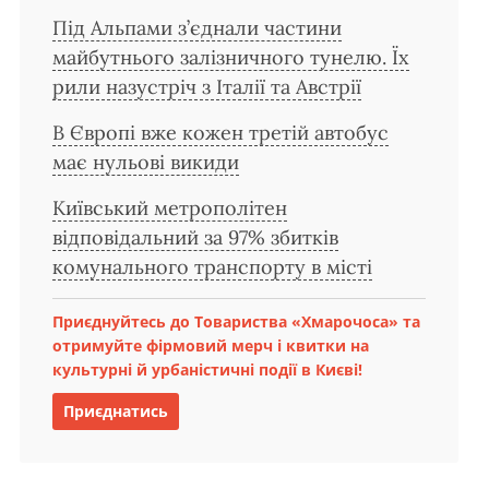
Під Альпами з’єднали частини
майбутнього залізничного тунелю. Їх
рили назустріч з Італії та Австрії
В Європі вже кожен третій автобус
має нульові викиди
Київський метрополітен
відповідальний за 97% збитків
комунального транспорту в місті
Приєднуйтесь до Товариства «Хмарочоса» та
отримуйте фірмовий мерч і квитки на
культурні й урбаністичні події в Києві!
Приєднатись