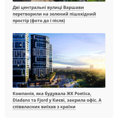
Дві центральні вулиці Варшави
перетворили на зелений пішохідний
простір (фото до і після)
Компанія, яка будувала ЖК Poetica,
Diadans та Fjord у Києві, закрила офіс. А
співвласник виїхав з країни