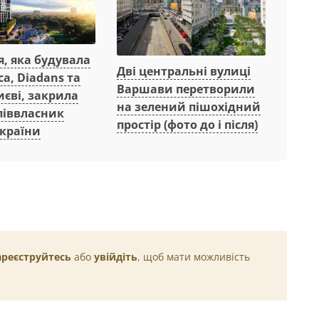
, яка будувала
Дві центральні вулиці
ca, Diadans та
Варшави перетворили
Києві, закрила
на зелений пішохідний
співвласник
простір (фото до і після)
 країни
ареєструйтесь
або
увійдіть
, щоб мати можливість