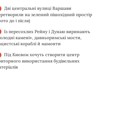
Дві центральні вулиці Варшави
еретворили на зелений пішохідний простір
ото до і після)
Із пересохлих Рейну і Дунаю виринають
голодні камені», давньоримські мости,
ацистські кораблі й мамонти
Під Києвом хочуть створити центр
овторного використання будівельних
атеріалів