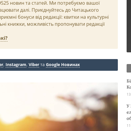
29525 новин та статей. Ми потребуємо вашої
ацювати далі. Приєднуйтесь до Читацького
иємні бонуси від редакції: квитки на культурні
льні книжки, можливість пропонувати редакції
кі?
er
,
Instagram
,
Viber
та
Google Новинах
Б
К
13
У
е
о
11