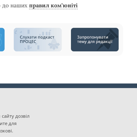
о до наших
правил ком’юніті
 сайту дозвіл
рите для
зкові.