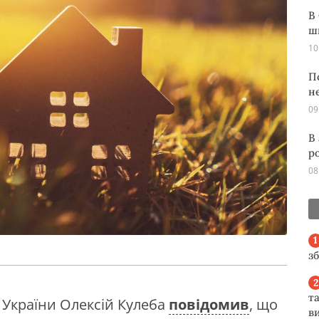
В
ш
10
П
н
09
В
р
08
з
та
я України Олексій Кулеба
повідомив
, що
ви