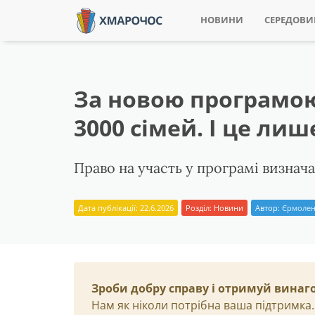
НОВИНИ
СЕРЕДОВ
За новою програмою
3000 сімей. І це лише
Право на участь у програмі визнач
Дата публікації: 22.6.2026
Розділ:
Новини
Автор:
Єрмолен
Зроби добру справу і отримуй винаг
Нам як ніколи потрібна ваша підтримка.