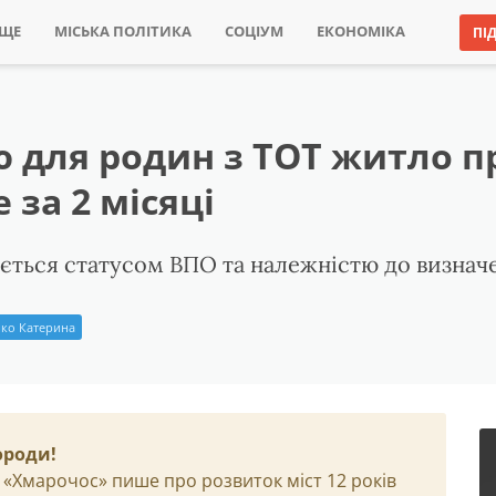
ИЩЕ
МІСЬКА ПОЛІТИКА
СОЦІУМ
ЕКОНОМІКА
ПІ
 для родин з ТОТ житло 
 за 2 місяці
ається статусом ВПО та належністю до визнач
ко Катерина
ороди!
 «Хмарочос» пише про розвиток міст 12 років