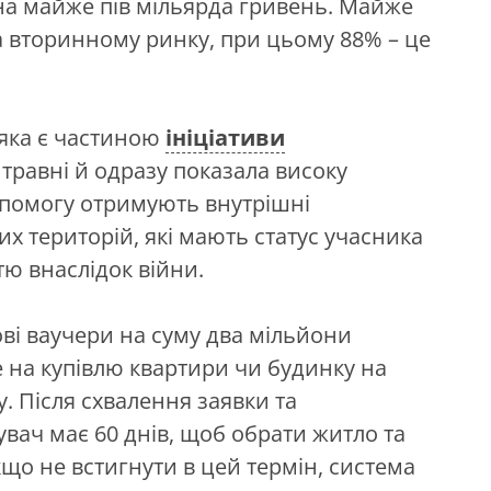
 на майже пів мільярда гривень. Майже
вторинному ринку, при цьому 88% – це
 яка є частиною
ініціативи
 травні й одразу показала високу
опомогу отримують внутрішні
х територій, які мають статус учасника
тю внаслідок війни.
і ваучери на суму два мільйони
 на купівлю квартири чи будинку на
 Після схвалення заявки та
вач має 60 днів, щоб обрати житло та
кщо не встигнути в цей термін, система