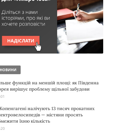
НОВИНИ
ільше функцій на меншій площі: як Південна
орея вирішує проблему щільної забудови
:01
 Копенгагені налічують 13 тисяч прокатних
лектровелосипедів — містяни просять
бмежити їхню кількість
:20