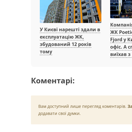
Компанія
У Києві нарешті здали в
ЖК Poeti
експлуатацію ЖК,
Fjord у 
збудований 12 років
офіс. А 
тому
виїхав з
Коментарі:
Вам доступний лише перегляд коментарів.
З
додавати свої думки.