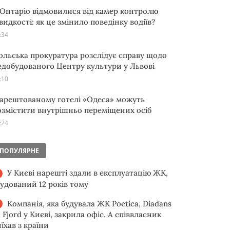
 Онтаріо відмовилися від камер контролю
видкості: як це змінило поведінку водіїв?
:34
ольська прокуратура розслідує справу щодо
едобудованого Центру культури у Львові
:10
 арештованому готелі «Одеса» можуть
озмістити внутрішньо переміщених осіб
:24
ПОПУЛЯРНЕ
У Києві нарешті здали в експлуатацію ЖК,
будований 12 років тому
Компанія, яка будувала ЖК Poetica, Diadans
 Fjord у Києві, закрила офіс. А співвласник
їхав з країни