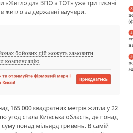
ми «Житло для ВПО з ТОТ» уже три тисячі
е житло за державні ваучери.
п
(ф
«
н
йонах бойових дій можуть замовити
ти компенсацію
п
м
 та отримуйте фірмовий мерч і
Приєднатись
 Києві!
ад 165 000 квадратних метрів житла у 22
стю угод стала Київська область, де понад
 суму понад мільярд гривень. В самій