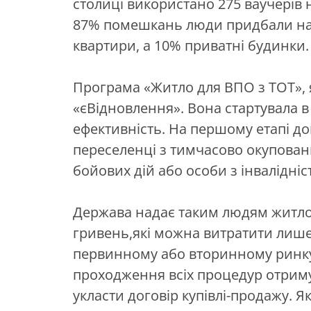
столиці використано 275 ваучерів
87% помешкань люди придбали на 
квартири, а 10% приватні будинки.
Програма «Житло для ВПО з ТОТ»,
«єВідновлення». Вона стартувала в
ефективність. На першому етапі д
переселенці з тимчасово окуповани
бойових дій або особи з інвалідніс
Держава надає таким людям житлов
гривень,які можна витратити лише
первинному або вторинному ринку.
проходження всіх процедур отриму
укласти договір купівлі-продажу. Я