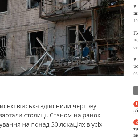
В
ш
10
П
н
09
В
р
08
ійські війська здійснили чергову
з
вартали столиці. Станом на ранок
ання на понад 30 локаціях в усіх
та
ви