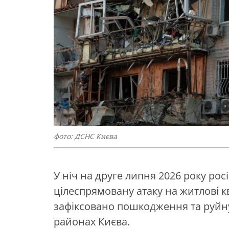
фото: ДСНС Києва
У ніч на друге липня 2026 року рос
цілеспрямовану атаку на житлові к
зафіксовано пошкодження та руйнув
районах Києва.