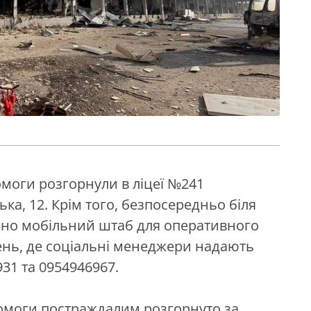
омоги розгорнули в ліцеї №241
ька, 12. Крім того, безпосередньо біля
но мобільний штаб для оперативного
ень, де соціальні менеджери надають
31 та 0954946967.
омоги постраждалим розгорнуто за