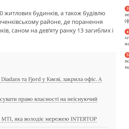
0 житлових будинків, а також будівлю
п
(ф
вченківському районе, де поранення
ів, саном на дев’яту ранку 13 загиблих і
«
н
п
м
Diadans та Fjord у Києві, закрила офіс. А
сувати право власності на неіснуючий
ї MTI, яка володіє мережею INTERTOP