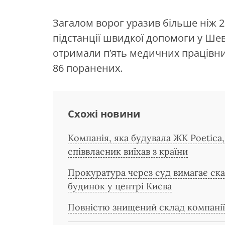
Загалом ворог уразив більше ніж 2
підстанції швидкої допомоги у Ше
отримали п’ять медичних працівник
86 поранених.
Схожі новини
Компанія, яка будувала ЖК Poetica, 
співвласник виїхав з країни
Прокуратура через суд вимагає ска
будинок у центрі Києва
Повністю знищений склад компані