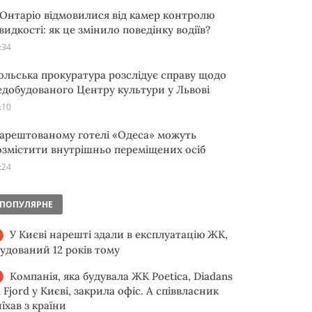
 Онтаріо відмовилися від камер контролю
видкості: як це змінило поведінку водіїв?
:34
ольська прокуратура розслідує справу щодо
едобудованого Центру культури у Львові
:10
 арештованому готелі «Одеса» можуть
озмістити внутрішньо переміщених осіб
:24
ПОПУЛЯРНЕ
У Києві нарешті здали в експлуатацію ЖК,
будований 12 років тому
Компанія, яка будувала ЖК Poetica, Diadans
 Fjord у Києві, закрила офіс. А співвласник
їхав з країни