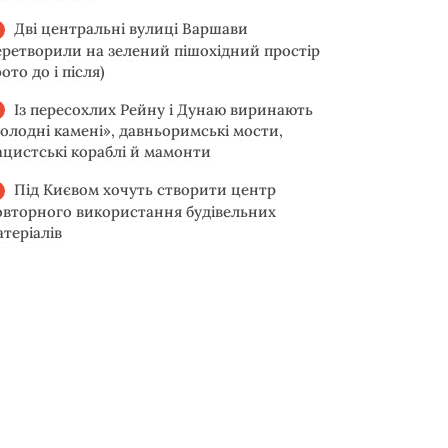
Дві центральні вулиці Варшави
еретворили на зелений пішохідний простір
ото до і після)
Із пересохлих Рейну і Дунаю виринають
голодні камені», давньоримські мости,
ацистські кораблі й мамонти
Під Києвом хочуть створити центр
овторного використання будівельних
атеріалів