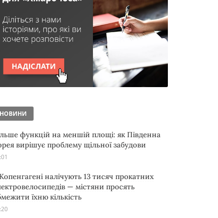
НОВИНИ
ільше функцій на меншій площі: як Південна
орея вирішує проблему щільної забудови
:01
 Копенгагені налічують 13 тисяч прокатних
лектровелосипедів — містяни просять
бмежити їхню кількість
:20