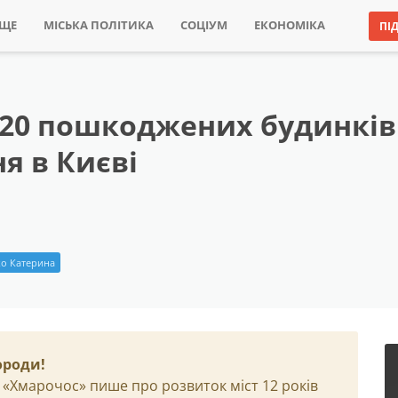
ИЩЕ
МІСЬКА ПОЛІТИКА
СОЦІУМ
ЕКОНОМІКА
ПІ
і 20 пошкоджених будинків
ня в Києві
о Катерина
ороди!
 «Хмарочос» пише про розвиток міст 12 років