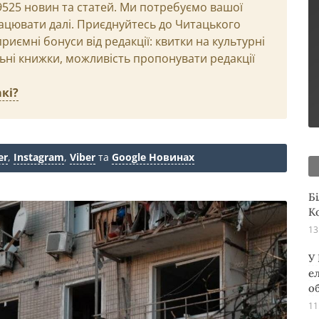
29525 новин та статей. Ми потребуємо вашої
ацювати далі. Приєднуйтесь до Читацького
иємні бонуси від редакції: квитки на культурні
льні книжки, можливість пропонувати редакції
кі?
er
,
Instagram
,
Viber
та
Google Новинах
Б
К
13
У
е
о
11