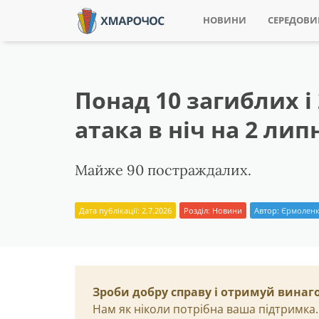
НОВИНИ
СЕРЕДОВ
Понад 10 загиблих 
атака в ніч на 2 лип
Майже 90 постраждалих.
Дата публікації: 2.7.2026
Розділ:
Новини
Автор:
Єрмоленк
Зроби добру справу і отримуй винаг
Нам як ніколи потрібна ваша підтримка.