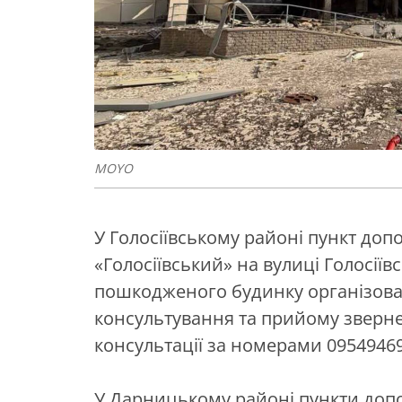
MOYO
У Голосіївському районі пункт доп
«Голосіївський» на вулиці Голосіївс
пошкодженого будинку організова
консультування та прийому зверн
консультації за номерами 09549469
У Дарницькому районі пункти доп