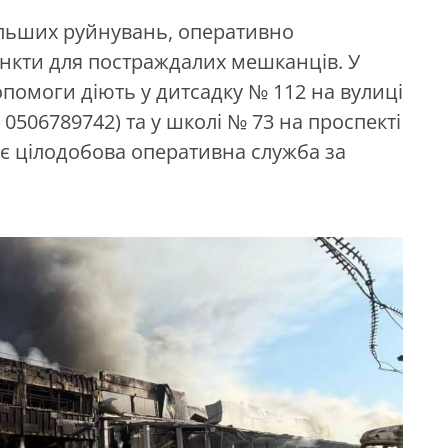
ільших руйнувань, оперативно
нкти для постраждалих мешканців. У
помоги діють у дитсадку № 112 на вулиці
0506789742) та у школі № 73 на проспекті
ює цілодобова оперативна служба за