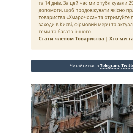
та 14 днів. За цей час ми опублікували 
допомоги, щоб продовжувати якісно пр
товариства «Хмарочоса» та отримуйте пр
заходи в Києві, фірмовий мерч та актуа
теми та багато іншого.
Стати членом Товариства
|
Хто ми та
Читайте нас в
Telegram
,
Twitt