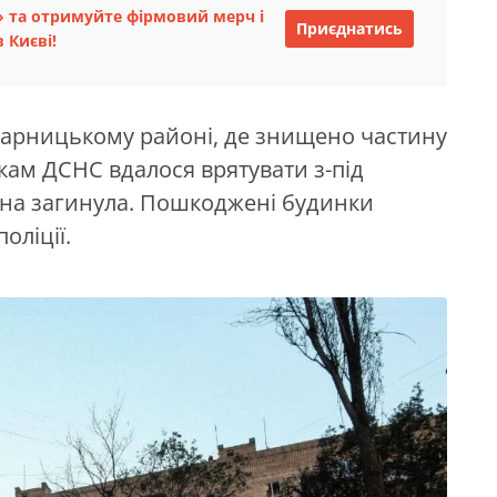
 та отримуйте фірмовий мерч і
Приєднатись
 Києві!
Дарницькому районі, де знищено частину
кам ДСНС вдалося врятувати з-під
дина загинула. Пошкоджені будинки
оліції.