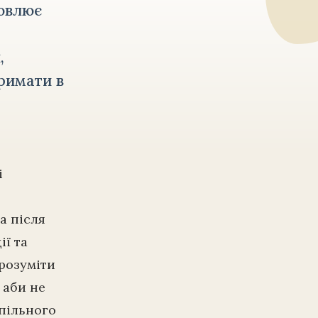
новлює
,
тримати в
і
а після
ії та
зрозуміти
 аби не
спільного