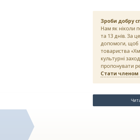
Зроби добру с
Нам як ніколи 
та 13 днів. За 
допомоги, щоб 
товариства «Хм
культурні заход
пропонувати ред
Стати членом
Чит