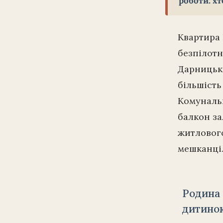
роботи: хт
Квартира 
безпілотн
Дарницько
більшість
Комунальн
балкон за
житлового
мешканці
Родина 
дитиною