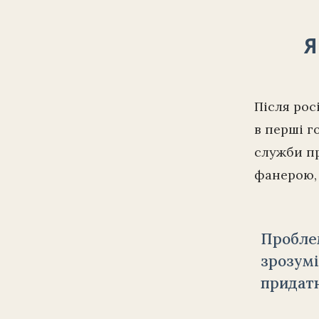
Я
Після рос
в перші г
служби пр
фанерою, 
Проблем
зрозумі
придатн