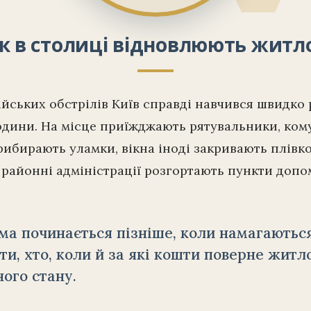
к в столиці відновлюють житл
ійських обстрілів Київ справді навчився швидко
одини. На місце приїжджають рятувальники, ком
ибирають уламки, вікна іноді закривають плівк
районні адміністрації розгортають пункти допо
а починається пізніше, коли намагаютьс
ти, хто, коли й за які кошти поверне житл
ого стану.