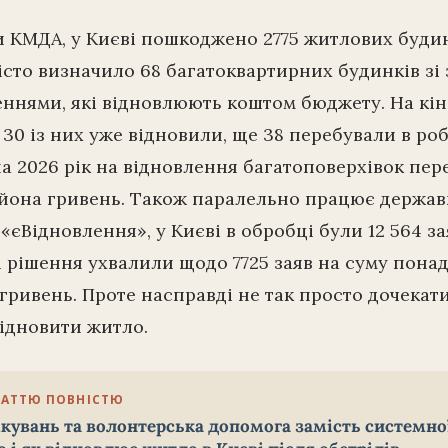
 КМДА, у Києві пошкоджено 2775 житлових будин
сто визначило 68 багатоквартирних будинків зі
нями, які відновлюють коштом бюджету. На кін
 30 із них уже відновили, ще 38 перебували в роб
а 2026 рік на відновлення багатоповерхівок пе
ьйона гривень. Також паралельно працює держа
«єВідновлення», у Києві в обробці були 12 564 за
 рішення ухвалили щодо 7725 заяв на суму понад
гривень. Проте насправді не так просто дочекат
відновити житло.
ТАТТЮ ПОВНІСТЮ
ікувань та волонтерська допомога замість системно