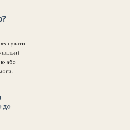
о?
 реагувати
унальні
ою або
моги.
я
о до