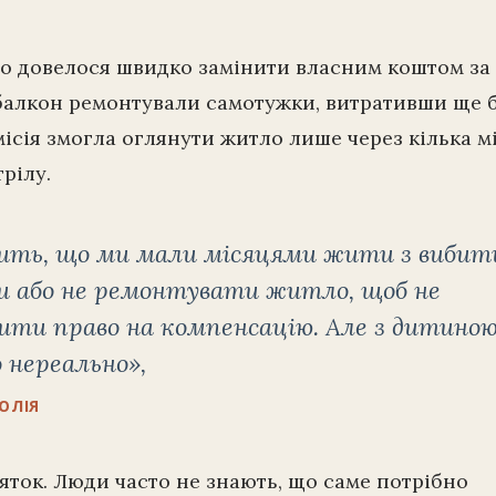
о довелося швидко замінити власним коштом за 
балкон ремонтували самотужки, витративши ще б
місія змогла оглянути житло лише через кілька м
трілу.
ить, що ми мали місяцями жити з виби
и або не ремонтувати житло, щоб не
ти право на компенсацію. Але з дитиною
 нереально»,
ЮЛІЯ
яток. Люди часто не знають, що саме потрібно