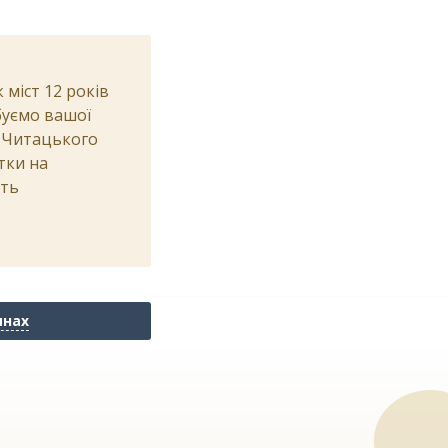
міст 12 років
ебуємо вашої
о Читацького
тки на
сть
инах