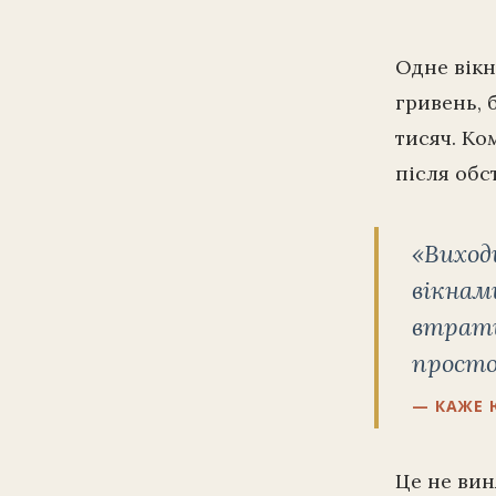
Одне вікн
гривень, 
тисяч. Ко
після обс
«Виход
вікнам
втрати
просто
— КАЖЕ 
Це не вин