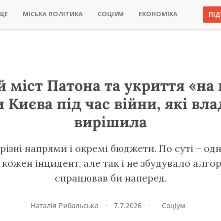
ЩЕ
МІСЬКА ПОЛІТИКА
СОЦІУМ
ЕКОНОМІКА
ПІД
 міст Патона та укриття «на 
Києва під час війни, які вла
вирішила
ізні напрями і окремі бюджети. По суті – одна
 кожен інцидент, але так і не збудувало алго
спрацював би наперед.
Наталія Рибальська
·
7.7.2026
·
Соціум