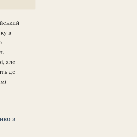
ійський
ку в
о
н.
і, але
ить до
амі
иво з