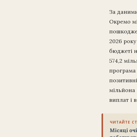
За даними
Окремо мі
пошкоджен
2026 року
бюджеті н
574,2 міл
програма 
позитивні
мільйона 
виплат і 
ЧИТАЙТЕ С
Місяці оч