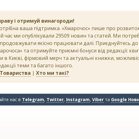
праву і отримуй винагороди!
потрібна ваша підтримка. «Хмарочос» пише про розвиток 
цей час ми опублікували 29509 новин та статей. Ми потр
продовжувати якісно працювати далі. Приєднуйтесь д
арочоса» та отримуйте приємні бонуси від редакції: кви
и в Києві, фірмовий мерч та актуальні книжки, можливі
акції теми та багато іншого.
 Товариства
|
Хто ми такі?
айте нас в
Telegram
,
Twitter
,
Instagram
,
Viber
та
Google Нов