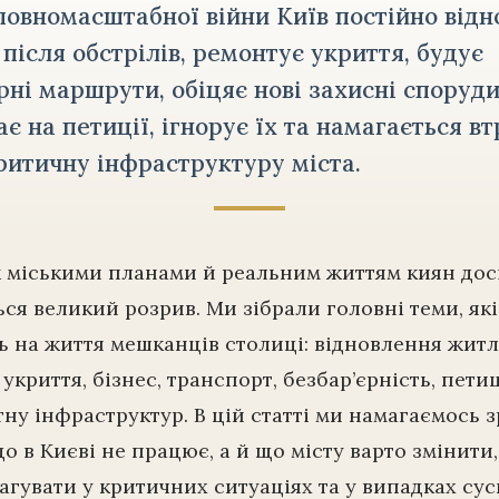
повномасштабної війни Київ постійно від
після обстрілів, ремонтує укриття, будує
рні маршрути, обіцяє нові захисні споруди
ає на петиції, ігнорує їх та намагається в
ритичну інфраструктуру міста.
 міськими планами й реальним життям киян дос
ся великий розрив. Ми зібрали головні теми, які
 на життя мешканців столиці: відновлення житл
 укриття, бізнес, транспорт, безбар’єрність, петиц
ну інфраструктур. В цій статті ми намагаємось 
о в Києві не працює, а й що місту варто змінити,
агувати у критичних ситуаціях та у випадках су