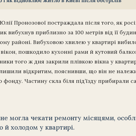
о і як відновлює житло в Києві після обстрілів
Юлії Пронозової постраждала після того, як рос
ик вибухнув приблизно за 100 метрів від її будин
му районі. Вибуховою хвилею у квартирі вибил
 вікон, пошкодило кухонні рами й кутовий балко
ики того ж дня закрили плівкою вікна у квартир
лишили відкритим, пояснивши, що він не належ
 фонду. Частину скла біля під’їзду прибирали с
.
не могла чекати ремонту місяцями, особл
 й холодом у квартирі.