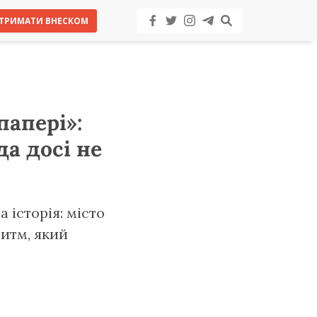
ТРИМАТИ ВНЕСКОМ
папері»:
да досі не
 історія: місто
ритм, який