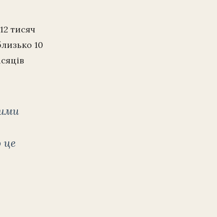
12 тисяч
лизько 10
ісяців
тими
 це