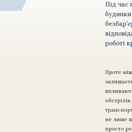
Під час 
будинки 
безбар’є
відповід
роботі к
Проте між
залишаєть
впливають
обстрілів,
транспорт
не лише щ
просто ре