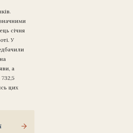
ків.
 значними
ець січня
оті. У
редбачили
вна
яви, а
 732,5
ись цих
ї