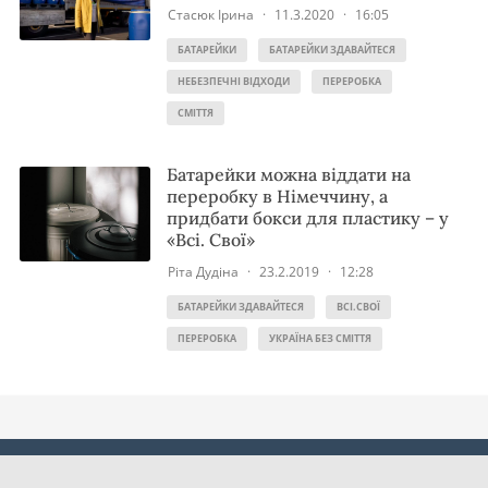
Стасюк Ірина
·
11.3.2020
·
16:05
БАТАРЕЙКИ
БАТАРЕЙКИ ЗДАВАЙТЕСЯ
НЕБЕЗПЕЧНІ ВІДХОДИ
ПЕРЕРОБКА
СМІТТЯ
Батарейки можна віддати на
переробку в Німеччину, а
придбати бокси для пластику – у
«Всі. Свої»
Ріта Дудіна
·
23.2.2019
·
12:28
БАТАРЕЙКИ ЗДАВАЙТЕСЯ
ВСІ.СВОЇ
ПЕРЕРОБКА
УКРАЇНА БЕЗ СМІТТЯ