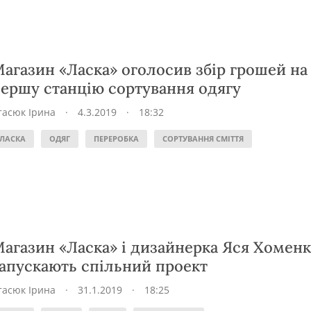
агазин «Ласка» оголосив збір грошей на
ершу станцію сортування одягу
тасюк Ірина
·
4.3.2019
·
18:32
ЛАСКА
ОДЯГ
ПЕРЕРОБКА
СОРТУВАННЯ СМІТТЯ
агазин «Ласка» і дизайнерка Яся Хомен
апускають спільний проект
тасюк Ірина
·
31.1.2019
·
18:25