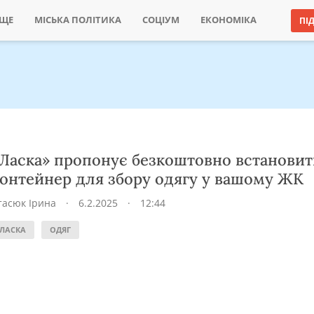
ИЩЕ
МІСЬКА ПОЛІТИКА
СОЦІУМ
ЕКОНОМІКА
ПІ
Ласка» пропонує безкоштовно встановит
онтейнер для збору одягу у вашому ЖК
тасюк Ірина
·
6.2.2025
·
12:44
ЛАСКА
ОДЯГ