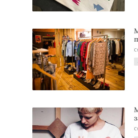
М
п
С
М
з
С