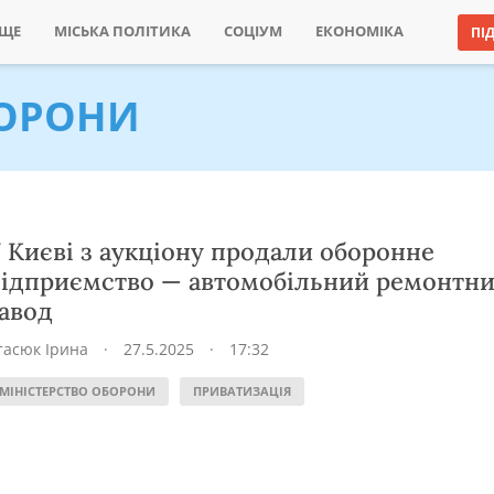
ИЩЕ
МІСЬКА ПОЛІТИКА
СОЦІУМ
ЕКОНОМІКА
ПІ
БОРОНИ
 Києві з аукціону продали оборонне
ідприємство — автомобільний ремонтн
авод
тасюк Ірина
·
27.5.2025
·
17:32
МІНІСТЕРСТВО ОБОРОНИ
ПРИВАТИЗАЦІЯ