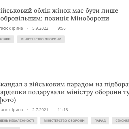
ійськовий облік жінок має бути лише
обровільним: позиція Міноборони
тасюк Ірина
·
5.9.2022
·
9:56
ЖІНКИ
МІНІСТЕРСТВО ОБОРОНИ
кандал з військовим парадом на підбора
ардепки подарували міністру оборони т
фото)
тасюк Ірина
·
2.7.2021
·
11:13
ДЕНЬ НЕЗАЛЕЖНОСТІ
МІНІСТЕРСТВО ОБОРОНИ
ПАРАД
СЕКСИЗ