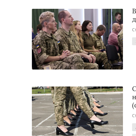
В
д
С
С
н
(
С