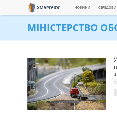
НОВИНИ
СЕРЕДОВ
МІНІСТЕРСТВО О
У
п
з
С