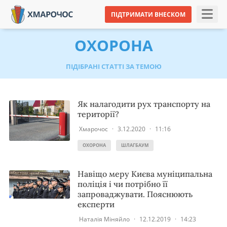
ПІДТРИМАТИ ВНЕСКОМ
ОХОРОНА
ПІДІБРАНІ СТАТТІ ЗА ТЕМОЮ
Як налагодити рух транспорту на
території?
Хмарочос
·
3.12.2020
·
11:16
ОХОРОНА
ШЛАГБАУМ
Навіщо меру Києва муніципальна
поліція і чи потрібно її
запроваджувати. Пояснюють
експерти
Наталія Міняйло
·
12.12.2019
·
14:23