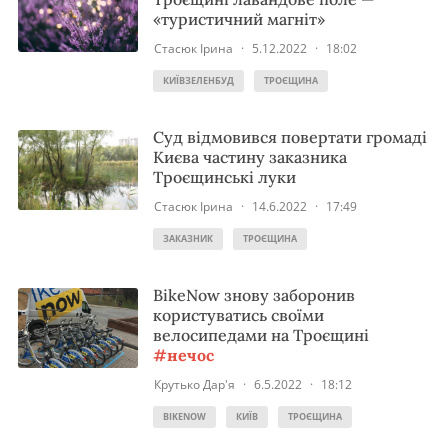
«туристичний магніт»
Стасюк Ірина
·
5.12.2022
·
18:02
КИЇВЗЕЛЕНБУД
ТРОЄЩИНА
Суд відмовився повертати громаді
Києва частину заказника
Троєщинські луки
Стасюк Ірина
·
14.6.2022
·
17:49
ЗАКАЗНИК
ТРОЄЩИНА
BikeNow знову заборонив
користуватись своїми
велосипедами на Троєщині
#нечос
Крутько Дар'я
·
6.5.2022
·
18:12
BIKENOW
КИЇВ
ТРОЄЩИНА