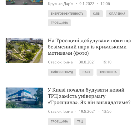
Крутько Дар'я
·
9.1.2022
·
12:06
ЕНЕРГОЕФЕКТИВНІСТЬ
КИЇВ
ОПАЛЕННЯ
ТРОЄЩИНА
На Троєщині добудували поки що
безіменний парк із кримськими
мотивами (фото)
Стасюк Ірина
·
30.8.2021
·
19:10
КИЇВЗЕЛЕНБУД
ПАРК
ТРОЄЩИНА
У Києві почали будувати новий
ТРЦ замість універмагу
«Троєщина». Як він виглядатиме?
Стасюк Ірина
·
19.8.2021
·
13:56
ТРОЄЩИНА
ТРЦ