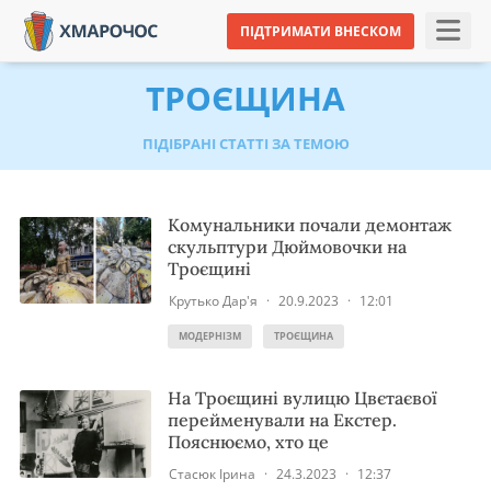
ПІДТРИМАТИ ВНЕСКОМ
ТРОЄЩИНА
ПІДІБРАНІ СТАТТІ ЗА ТЕМОЮ
Комунальники почали демонтаж
скульптури Дюймовочки на
Троєщині
Крутько Дар'я
·
20.9.2023
·
12:01
МОДЕРНІЗМ
ТРОЄЩИНА
На Троєщині вулицю Цвєтаєвої
перейменували на Екстер.
Пояснюємо, хто це
Стасюк Ірина
·
24.3.2023
·
12:37