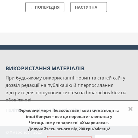
← ПОПЕРЕДНЯ
НАСТУПНА →
ВИКОРИСТАННЯ МАТЕРІАЛІВ
При будь-якому використанні новин та статей сайту
дозвіл редакції на публікацію й гіперпосилання
відкрите для пошукових систем на hmarochos.kiev.ua
обов'язкові.
×
Політика конфіденційності сайту «Хмарочос»
Фірмовий мерч, безкоштовні квитки на події та
інші бонуси – все це переваги членства у
Читацькому товаристві «Хмарочоса».
Долучайтесь всього від 200 грн/місяць!
© Хмарочос | 2025