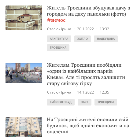
Житель Троєщини збудував дачу з
городом на даху панельки (фото)
#нечос
Стасюк Ірина
·
20.1.2022
·
13:32
АРХІТЕКТУРА
ЖИТЛО
НАДБУДОВА
ТРОЄЩИНА
Жителям Троєщини пообіцяли
«один із найбільших парків
Києва». Але ті просять залишити
стару снігову гірку
Стасюк Ірина
·
14.1.2022
·
12:35
КИЇВЗЕЛЕНБУД
ПАРК
ТРОЄЩИНА
На Троєщині жителі оновили свій
будинок, щоб вдвічі економити на
опаленні