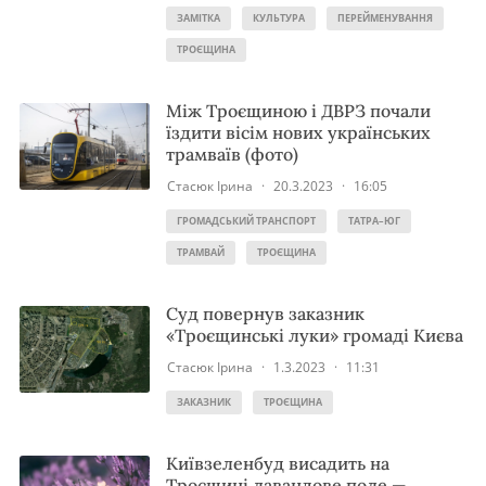
ЗАМІТКА
КУЛЬТУРА
ПЕРЕЙМЕНУВАННЯ
ТРОЄЩИНА
Між Троєщиною і ДВРЗ почали
їздити вісім нових українських
трамваїв (фото)
Стасюк Ірина
·
20.3.2023
·
16:05
ГРОМАДСЬКИЙ ТРАНСПОРТ
ТАТРА–ЮГ
ТРАМВАЙ
ТРОЄЩИНА
Суд повернув заказник
«Троєщинські луки» громаді Києва
Стасюк Ірина
·
1.3.2023
·
11:31
ЗАКАЗНИК
ТРОЄЩИНА
Київзеленбуд висадить на
Троєщині лавандове поле —