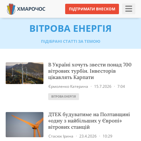
ПІДТРИМАТИ ВНЕСКОМ
ВІТРОВА ЕНЕРГІЯ
ПІДІБРАНІ СТАТТІ ЗА ТЕМОЮ
В Україні хочуть звести понад 700
вітрових турбін. Інвесторів
цікавлять Карпати
Єрмоленко Катерина
·
15.7.2026
·
7:04
ВІТРОВА ЕНЕРГІЯ
ДТЕК будуватиме на Полтавщині
«одну з найбільших у Європі»
вітрових станцій
Стасюк Ірина
·
23.4.2026
·
10:29