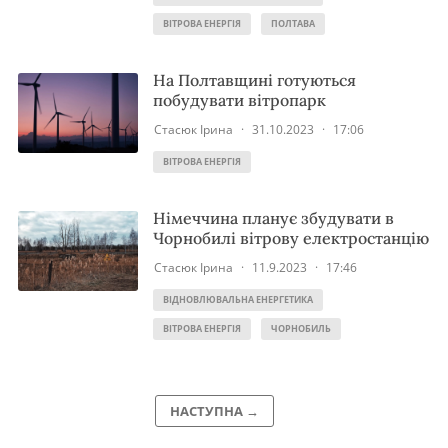
ВІТРОВА ЕНЕРГІЯ
ПОЛТАВА
На Полтавщині готуються
побудувати вітропарк
Стасюк Ірина
·
31.10.2023
·
17:06
ВІТРОВА ЕНЕРГІЯ
Німеччина планує збудувати в
Чорнобилі вітрову електростанцію
Стасюк Ірина
·
11.9.2023
·
17:46
ВІДНОВЛЮВАЛЬНА ЕНЕРГЕТИКА
ВІТРОВА ЕНЕРГІЯ
ЧОРНОБИЛЬ
НАСТУПНА →