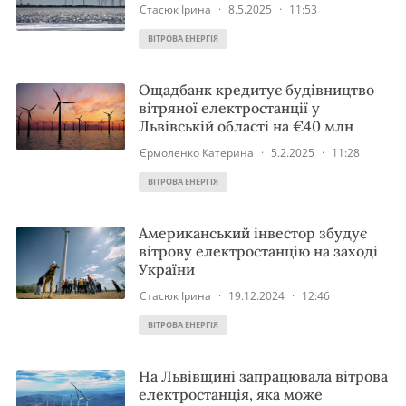
Стасюк Ірина
·
8.5.2025
·
11:53
ВІТРОВА ЕНЕРГІЯ
Ощадбанк кредитує будівництво
вітряної електростанції у
Львівській області на €40 млн
Єрмоленко Катерина
·
5.2.2025
·
11:28
ВІТРОВА ЕНЕРГІЯ
Американський інвестор збудує
вітрову електростанцію на заході
України
Стасюк Ірина
·
19.12.2024
·
12:46
ВІТРОВА ЕНЕРГІЯ
На Львівщині запрацювала вітрова
електростанція, яка може