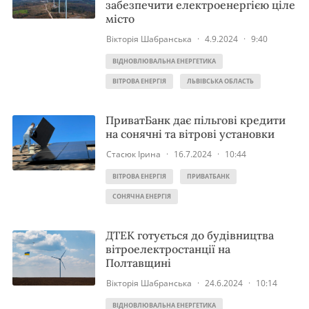
забезпечити електроенергією ціле
місто
Вікторія Шабранська
·
4.9.2024
·
9:40
ВІДНОВЛЮВАЛЬНА ЕНЕРГЕТИКА
ВІТРОВА ЕНЕРГІЯ
ЛЬВІВСЬКА ОБЛАСТЬ
ПриватБанк дає пільгові кредити
на сонячні та вітрові установки
Стасюк Ірина
·
16.7.2024
·
10:44
ВІТРОВА ЕНЕРГІЯ
ПРИВАТБАНК
СОНЯЧНА ЕНЕРГІЯ
ДТЕК готується до будівництва
вітроелектростанції на
Полтавщині
Вікторія Шабранська
·
24.6.2024
·
10:14
ВІДНОВЛЮВАЛЬНА ЕНЕРГЕТИКА