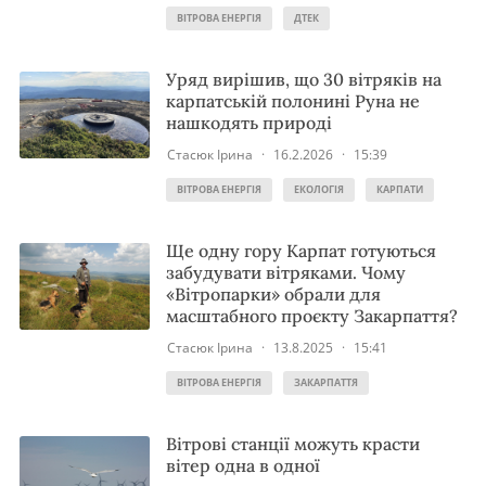
ВІТРОВА ЕНЕРГІЯ
ДТЕК
Уряд вирішив, що 30 вітряків на
карпатській полонині Руна не
нашкодять природі
Стасюк Ірина
·
16.2.2026
·
15:39
ВІТРОВА ЕНЕРГІЯ
ЕКОЛОГІЯ
КАРПАТИ
Ще одну гору Карпат готуються
забудувати вітряками. Чому
«Вітропарки» обрали для
масштабного проєкту Закарпаття?
Стасюк Ірина
·
13.8.2025
·
15:41
ВІТРОВА ЕНЕРГІЯ
ЗАКАРПАТТЯ
Вітрові станції можуть красти
вітер одна в одної