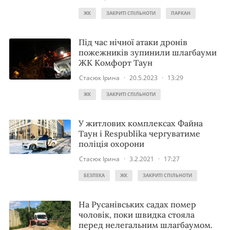
ЖК
ЗАКРИТІ СПІЛЬНОТИ
ПАРКАН
Під час нічної атаки дронів
пожежників зупинили шлагбауми
ЖК Комфорт Таун
Стасюк Ірина
·
20.5.2023
·
13:29
ЖК
ЗАКРИТІ СПІЛЬНОТИ
У житлових комплексах Файна
Таун і Respublika чергуватиме
поліція охорони
Стасюк Ірина
·
3.2.2021
·
17:27
БЕЗПЕКА
ЖК
ЗАКРИТІ СПІЛЬНОТИ
На Русанівських садах помер
чоловік, поки швидка стояла
перед нелегальним шлагбаумом.