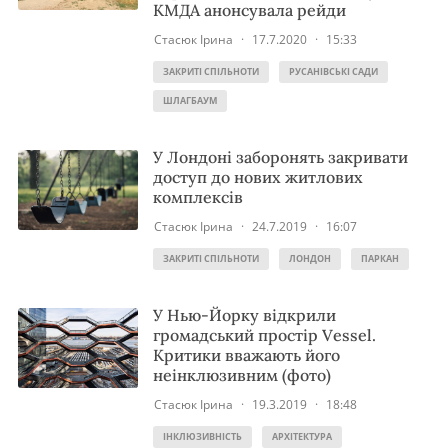
КМДА анонсувала рейди
Стасюк Ірина
·
17.7.2020
·
15:33
ЗАКРИТІ СПІЛЬНОТИ
РУСАНІВСЬКІ САДИ
ШЛАГБАУМ
У Лондоні заборонять закривати
доступ до нових житлових
комплексів
Стасюк Ірина
·
24.7.2019
·
16:07
ЗАКРИТІ СПІЛЬНОТИ
ЛОНДОН
ПАРКАН
У Нью-Йорку відкрили
громадський простір Vessel.
Критики вважають його
неінклюзивним (фото)
Стасюк Ірина
·
19.3.2019
·
18:48
ІНКЛЮЗИВНІСТЬ
АРХІТЕКТУРА