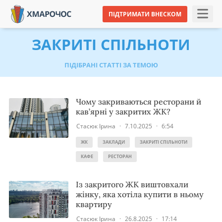
ПІДТРИМАТИ ВНЕСКОМ
ЗАКРИТІ СПІЛЬНОТИ
ПІДІБРАНІ СТАТТІ ЗА ТЕМОЮ
Чому закриваються ресторани й
кав’ярні у закритих ЖК?
Стасюк Ірина
·
7.10.2025
·
6:54
ЖК
ЗАКЛАДИ
ЗАКРИТІ СПІЛЬНОТИ
КАФЕ
РЕСТОРАН
Із закритого ЖК виштовхали
жінку, яка хотіла купити в ньому
квартиру
Стасюк Ірина
·
26.8.2025
·
17:14