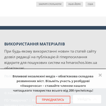
ЗАКРИТІ СПІЛЬНОТИ
НЬЮ-ЙОРК
США
ВИКОРИСТАННЯ МАТЕРІАЛІВ
При будь-якому використанні новин та статей сайту
дозвіл редакції на публікацію й гіперпосилання
відкрите для пошукових систем на hmarochos.kiev.ua
обов'язкові.
×
Політика конфіденційності сайту «Хмарочос»
Впливові незалежні медіа – обов'язкова складова
розвинених міст. Візьміть участь у розбудові
«Хмарочоса» – ставайте членом нашого
читацького товариства всього від 200 грн/місяць!
© Хмарочос | 2025
Увійдіть
ПРИЄДНАТИСЬ
ГО "Хмарочос"
|
Реклама
|
NGO Hmarochos
|
Про нас
|
Нативна реклама
|
Спецпроекти
|
RSS