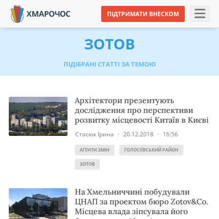
ПІДТРИМАТИ ВНЕСКОМ
ЗОТОВ
ПІДІБРАНІ СТАТТІ ЗА ТЕМОЮ
Архітектори презентують
дослідження про перспективи
розвитку місцевості Китаїв в Києві
Стасюк Ірина
·
20.12.2018
·
16:56
АГЕНТИ ЗМІН
ГОЛОСІЇВСЬКИЙ РАЙОН
ЗОТОВ
На Хмельниччині побудували
ЦНАП за проектом бюро Zotov&Co.
Місцева влада зіпсувала його