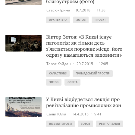
благоустроєм (фото)
Стасюк Ірина
·
9.7.2018
·
11:38
АРХІТЕКТУРА
ЗОТОВ
ПРОЄКТ
Віктор Зотов: «В Києві існує
патологія: як тільки десь
з’являється порожнє місце, його
одразу намагаються заповнити»
Тарас Кайдан
·
29.7.2015
·
12:05
CANACTIONS
ГРОМАДСЬКИЙ ПРОСТІР
ЗОТОВ
ОСВІТА
У Києві відбудеться лекція про
ревіталізацію промислових зон
Салій Юлія
·
14.4.2015
·
9:41
ВІЗЬМИ І ЗРОБИ
ЗОТОВ
РЕВІТАЛІЗАЦІЯ