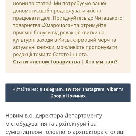
новин та статей. Ми потребуємо вашої
допомоги, щоб продовжувати якісно
працювати далі. Приєднуйтесь до Читацького
товариства «Хмарочоса» та отримуйте
приємні бонуси від редакції: квитки на
культурні заходи в Києві, фірмовий мерч та
актуальні книжки, можливість пропонувати
редакції теми та багато іншого.
Стати членом Товариства
|
Хто ми такі?
Читайте нас в
Telegram
,
Twitter
,
Instagram
,
Viber
та
Google Новинах
Новим в.о. директора Департаменту
містобудування та архітектури і за
сумісництвом головного архітектора столиці