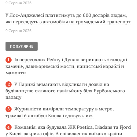
9 Серпня 2026
У Лос-Анджелесі платитимуть до 600 доларів людям,
які пересядуть з автомобіля на громадський транспорт
9 Серпня 2026
ПОПУЛЯРНЕ
Із пересохлих Рейну і Дунаю виринають «голодні
камені», давньоримські мости, нацистські кораблі й
мамонти
У Парижі вимагають відкликати дозвіл на
будівництво скляного павільйону біля Бурбонського
палацу
Журналісти виміряли температуру в метро,
трамваї й автобусі Києва і здивувалися
Компанія, яка будувала ЖК Poetica, Diadans та Fjord
у Києві, закрила офіс. А співвласник виїхав з країни