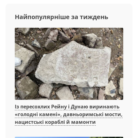
Найпопулярніше за тиждень
Із пересохлих Рейну і Дунаю виринають
«голодні камені», давньоримські мости,
нацистські кораблі й мамонти