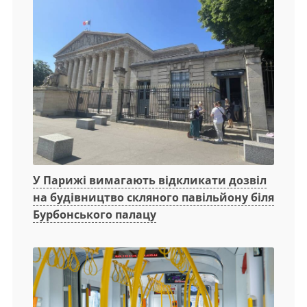
У Парижі вимагають відкликати дозвіл
на будівництво скляного павільйону біля
Бурбонського палацу