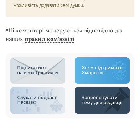
можливість додавати свої думки.
*Ці коментарі модеруються відповідно до
наших
правил ком’юніті