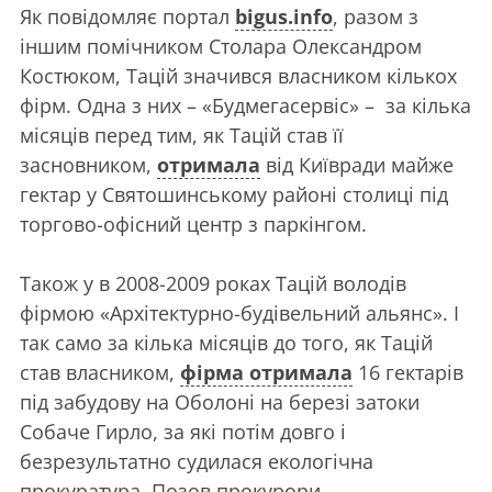
Як повідомляє портал
bigus.info
, разом з
іншим помічником Столара Олександром
Костюком, Тацій значився власником кількох
фірм. Одна з них – «Будмегасервіс» – за кілька
місяців перед тим, як Тацій став її
засновником,
отримала
від Київради майже
гектар у Святошинському районі столиці під
торгово-офісний центр з паркінгом.
Також у в 2008-2009 роках Тацій володів
фірмою «Архітектурно-будівельний альянс». І
так само за кілька місяців до того, як Тацій
став власником,
фірма отримала
16 гектарів
під забудову на Оболоні на березі затоки
Собаче Гирло, за які потім довго і
безрезультатно судилася екологічна
прокуратура. Позов прокурори