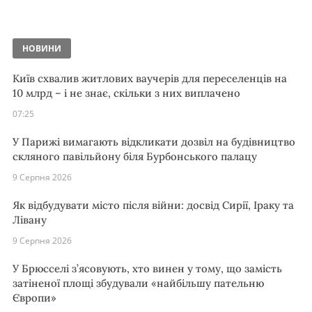
НОВИНИ
Київ схвалив житлових ваучерів для переселенців на
10 млрд – і не знає, скільки з них виплачено
07:25
У Парижі вимагають відкликати дозвіл на будівництво
скляного павільйону біля Бурбонського палацу
9 Серпня 2026
Як відбудувати місто після війни: досвід Сирії, Іраку та
Лівану
9 Серпня 2026
У Брюсселі з’ясовують, хто винен у тому, що замість
затіненої площі збудували «найбільшу пательню
Європи»