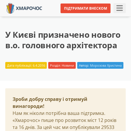
ПІДТРИМАТИ ВНЕСКОМ
У Києві призначено нового
в.о. головного архітектора
Дата публікації: 6.4.2016
Розділ:
Новини
Автор:
Морозова Христина
Зроби добру справу і отримуй
винагороди!
Нам як ніколи потрібна ваша підтримка.
«Хмарочос» пише про розвиток міст 12 років
та 16 днів. За цей час ми опублікували 29533