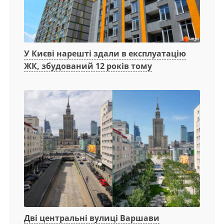
У Києві нарешті здали в експлуатацію
ЖК, збудований 12 років тому
Дві центральні вулиці Варшави