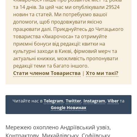
та 14 днів. За цей час ми опублікували 29524
новин та статей. Ми потребуємо вашої
допомоги, щоб продовжувати якісно
працювати далі. Приєднуйтесь до Читацького
товариства «Хмарочоса» та отримуйте
приємні бонуси від редакції: квитки на
культурні заходи в Києві, фірмовий мерч та
актуальні книжки, можливість пропонувати
редакції теми та багато іншого.
Стати членом Товариства
|
Хто ми такі?
Читайте нас в
Telegram
,
Twitter
,
Instagram
,
Viber
та
Google Новинах
Мережею охоплено Андріївський узвіз,
Контрактову, Михайлівську, Софіївську,