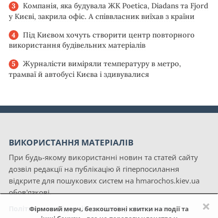
Компанія, яка будувала ЖК Poetica, Diadans та Fjord
у Києві, закрила офіс. А співвласник виїхав з країни
Під Києвом хочуть створити центр повторного
використання будівельних матеріалів
Журналісти виміряли температуру в метро,
трамваї й автобусі Києва і здивувалися
ВИКОРИСТАННЯ МАТЕРІАЛІВ
При будь-якому використанні новин та статей сайту
дозвіл редакції на публікацію й гіперпосилання
відкрите для пошукових систем на hmarochos.kiev.ua
обов'язкові.
×
Політика конфіденційності сайту «Хмарочос»
Фірмовий мерч, безкоштовні квитки на події та