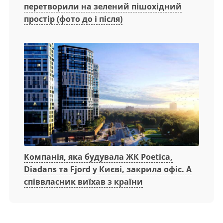
перетворили на зелений пішохідний
простір (фото до і після)
Компанія, яка будувала ЖК Poetica,
Diadans та Fjord у Києві, закрила офіс. А
співвласник виїхав з країни