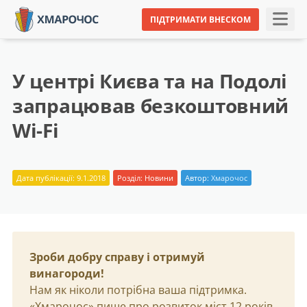
ПІДТРИМАТИ ВНЕСКОМ
У центрі Києва та на Подолі
запрацював безкоштовний
Wi-Fi
Дата публікації: 9.1.2018
Розділ:
Новини
Автор:
Хмарочос
Зроби добру справу і отримуй
винагороди!
Нам як ніколи потрібна ваша підтримка.
«Хмарочос» пише про розвиток міст 12 років