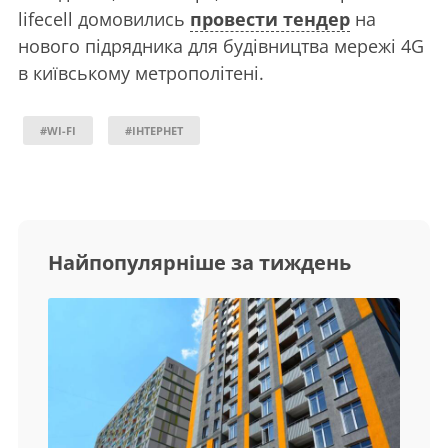
lifecell домовились
провести тендер
на
нового підрядника для будівництва мережі 4G
в київському метрополітені.
#WI-FI
#ІНТЕРНЕТ
Найпопулярніше за тиждень