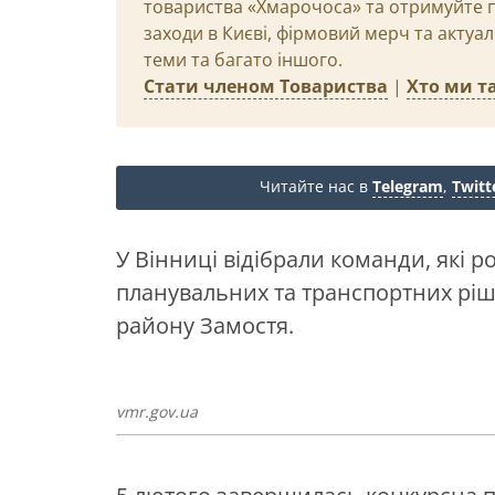
товариства «Хмарочоса» та отримуйте пр
заходи в Києві, фірмовий мерч та актуа
теми та багато іншого.
Стати членом Товариства
|
Хто ми та
Читайте нас в
Telegram
,
Twitt
У Вінниці відібрали команди, які 
планувальних та транспортних рі
району Замостя.
vmr.gov.ua