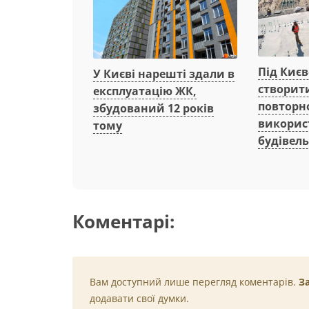
Під Киє
У Києві нарешті здали в
створит
експлуатацію ЖК,
повторн
збудований 12 років
викорис
тому
будівель
Коментарі:
Вам доступний лише перегляд коментарів.
З
додавати свої думки.