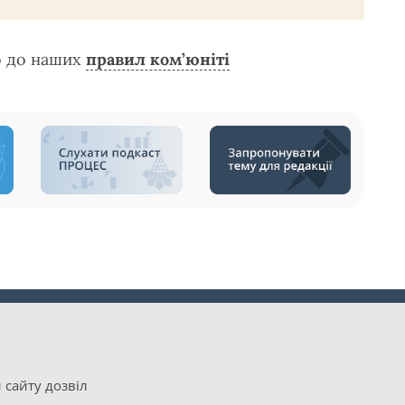
о до наших
правил ком’юніті
 сайту дозвіл