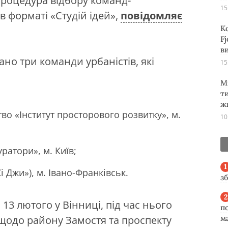
роцедура відбору команд-
15
в форматі «Студій ідей»,
повідомляє
К
Fj
ви
ано три команди урбаністів, які
15
М
т
ж
во «Інститут просторового розвитку», м.
10
ратори», м. Київ;
 Джи»), м. Івано-Франківськ.
з
13 лютого у Вінниці, під час нього
п
щодо району Замостя та проспекту
м