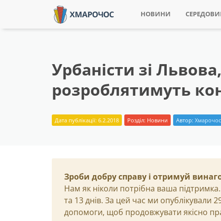
НОВИНИ
СЕРЕДОВ
Урбаністи зі Львова
розроблятимуть кон
Дата публікації: 6.2.2018
Розділ:
Новини
Автор:
Хмарочос
Зроби добру справу і отримуй винаг
Нам як ніколи потрібна ваша підтримка.
та 13 днів. За цей час ми опублікували 
допомоги, щоб продовжувати якісно пр