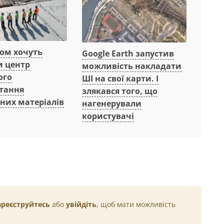
вом хочуть
Google Earth запустив
и центр
можливість накладати
ого
ШІ на свої карти. І
тання
злякався того, що
них матеріалів
нагенерували
користувачі
ареєструйтесь
або
увійдіть
, щоб мати можливість