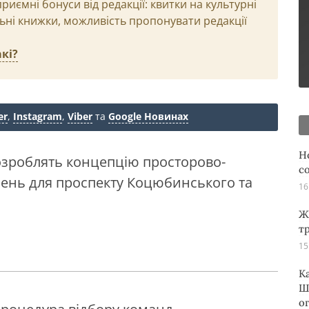
иємні бонуси від редакції: квитки на культурні
льні книжки, можливість пропонувати редакції
кі?
er
,
Instagram
,
Viber
та
Google Новинах
Н
розроблять концепцію просторово-
с
шень для проспекту Коцюбинського та
16
Ж
т
15
К
Ш
о