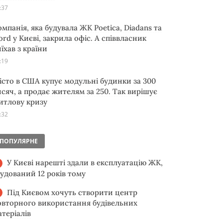
:37
омпанія, яка будувала ЖК Poetica, Diadans та
ord у Києві, закрила офіс. А співвласник
їхав з країни
:19
істо в США купує модульні будинки за 300
исяч, а продає жителям за 250. Так вирішує
итлову кризу
:32
ПОПУЛЯРНЕ
У Києві нарешті здали в експлуатацію ЖК,
будований 12 років тому
Під Києвом хочуть створити центр
овторного використання будівельних
атеріалів