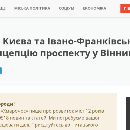
ИЩЕ
МІСЬКА ПОЛІТИКА
СОЦІУМ
ЕКОНОМІКА
ПІ
, Києва та Івано-Франківсь
цепцію проспекту у Вінни
ороди!
 «Хмарочос» пише про розвиток міст 12 років
29518 новин та статей. Ми потребуємо вашої
ацювати далі. Приєднуйтесь до Читацького