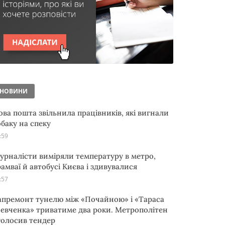
НОВИНИ
ова пошта звільнила працівників, які вигнали
обаку на спеку
:59
урналісти виміряли температуру в метро,
рамваї й автобусі Києва і здивувалися
:57
апремонт тунелю між «Почайною» і «Тараса
евченка» триватиме два роки. Метрополітен
голосив тендер