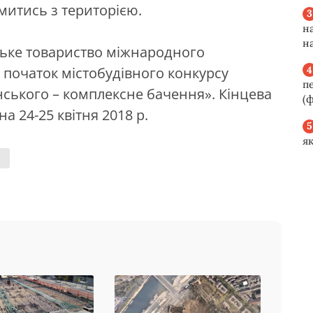
итись з територією.
н
н
ьке товариство міжнародного
 початок містобудівного конкурсу
п
ського – комплексне бачення». Кінцева
(ф
а 24-25 квітня 2018 р.
я