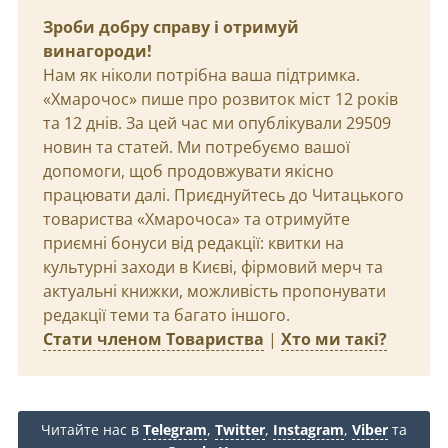
Зроби добру справу і отримуй
винагороди!
Нам як ніколи потрібна ваша підтримка.
«Хмарочос» пише про розвиток міст 12 років
та 12 днів. За цей час ми опублікували 29509
новин та статей. Ми потребуємо вашої
допомоги, щоб продовжувати якісно
працювати далі. Приєднуйтесь до Читацького
товариства «Хмарочоса» та отримуйте
приємні бонуси від редакції: квитки на
культурні заходи в Києві, фірмовий мерч та
актуальні книжки, можливість пропонувати
редакції теми та багато іншого.
Стати членом Товариства
|
Хто ми такі?
Читайте нас в
Telegram
,
Twitter
,
Instagram
,
Viber
та