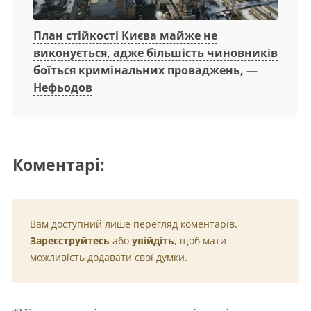
План стійкості Києва майже не
виконується, адже більшість чиновників
боїться кримінальних проваджень, —
Нефьодов
Коментарі:
Вам доступний лише перегляд коментарів.
Зареєструйтесь
або
увійдіть
, щоб мати
можливість додавати свої думки.