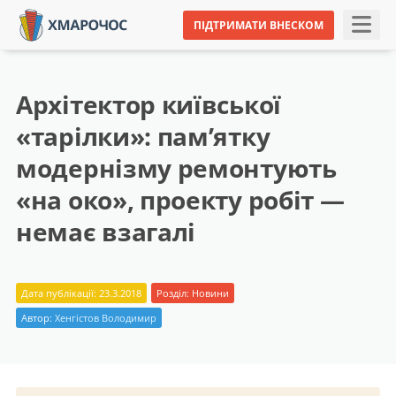
ПІДТРИМАТИ ВНЕСКОМ
Архітектор київської
«тарілки»: пам’ятку
модернізму ремонтують
«на око», проекту робіт —
немає взагалі
Дата публікації: 23.3.2018
Розділ:
Новини
Автор:
Хенгістов Володимир