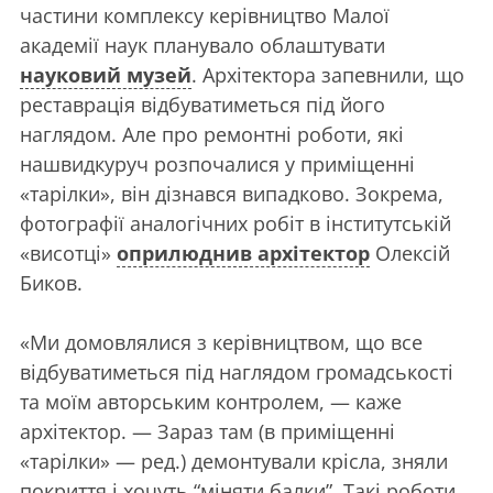
частини комплексу керівництво Малої
академії наук планувало облаштувати
науковий музей
. Архітектора запевнили, що
реставрація відбуватиметься під його
наглядом. Але про ремонтні роботи, які
нашвидкуруч розпочалися у приміщенні
«тарілки», він дізнався випадково. Зокрема,
фотографії аналогічних робіт в інститутській
«висотці»
оприлюднив архітектор
Олексій
Биков.
«Ми домовлялися з керівництвом, що все
відбуватиметься під наглядом громадськості
та моїм авторським контролем, — каже
архітектор. — Зараз там (в приміщенні
«тарілки» — ред.) демонтували крісла, зняли
покриття і хочуть “міняти балки”. Такі роботи