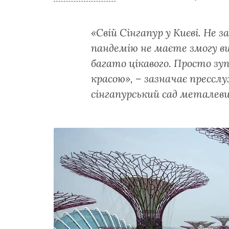
«Свій Сінгапур у Києві. Не 
пандемію не маєте змогу ви
багато цікавого. Просто зу
красою», – зазначає прессл
сінгапурський сад металеви