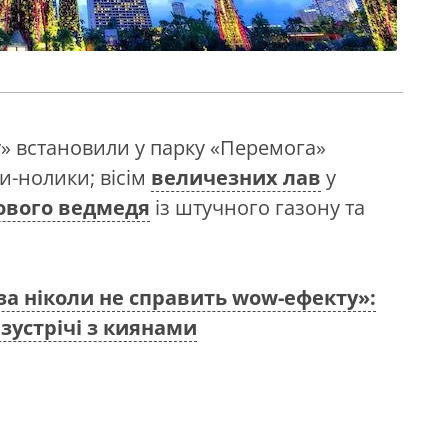
» встановили у парку «Перемога»
и-нолики; вісім
величезних лав
у
ового ведмедя
із штучного газону та
а ніколи не справить wow-ефекту»:
зустрічі з киянами