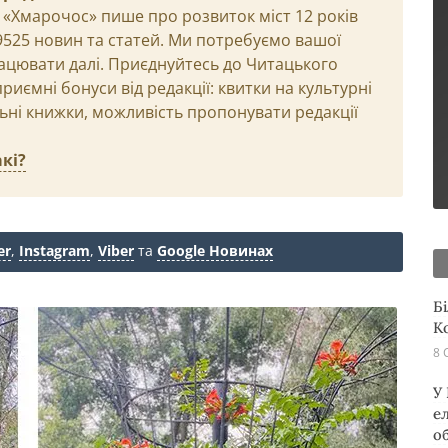
 «Хмарочос» пише про розвиток міст 12 років
29525 новин та статей. Ми потребуємо вашої
ацювати далі. Приєднуйтесь до Читацького
иємні бонуси від редакції: квитки на культурні
льні книжки, можливість пропонувати редакції
кі?
er
,
Instagram
,
Viber
та
Google Новинах
Б
К
8 
У
е
о