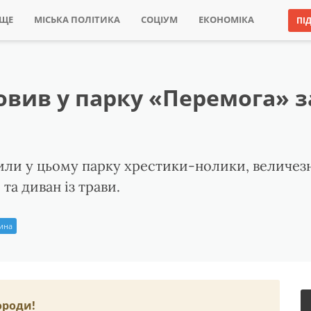
ИЩЕ
МІСЬКА ПОЛІТИКА
СОЦІУМ
ЕКОНОМІКА
ПІ
вив у парку «Перемога» за
ли у цьому парку хрестики-нолики, величезн
а диван із трави.
рина
ороди!