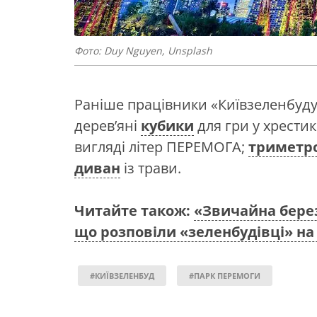
Фото: Duy Nguyen, Unsplash
Раніше працівники «Київзеленбуду
дерев’яні
кубики
для гри у хрестик
вигляді літер ПЕРЕМОГА;
триметр
диван
із трави.
Читайте також:
«Звичайна берез
що розповіли «зеленбудівці» на 
#КИЇВЗЕЛЕНБУД
#ПАРК ПЕРЕМОГИ