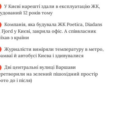
У Києві нарешті здали в експлуатацію ЖК,
будований 12 років тому
Компанія, яка будувала ЖК Poetica, Diadans
 Fjord у Києві, закрила офіс. А співвласник
їхав з країни
Журналісти виміряли температуру в метро,
рамваї й автобусі Києва і здивувалися
Дві центральні вулиці Варшави
еретворили на зелений пішохідний простір
ото до і після)