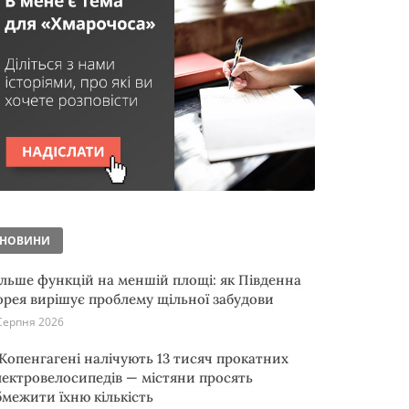
НОВИНИ
ільше функцій на меншій площі: як Південна
орея вирішує проблему щільної забудови
Серпня 2026
 Копенгагені налічують 13 тисяч прокатних
лектровелосипедів — містяни просять
бмежити їхню кількість