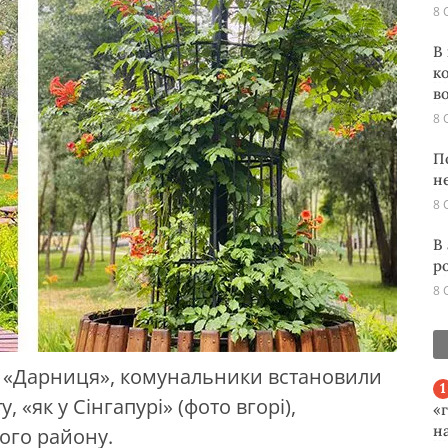
8 
В
к
во
8 
П
н
8 
В
р
8 
о «Дарниця», комунальники встановили
, «як у Сінгапурі» (фото вгорі),
«
н
ого району.