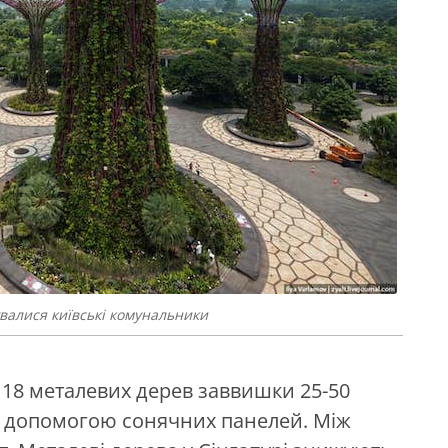
увалися київські комунальники
ь 18 металевих дерев заввишки 25-50
а допомогою сонячних панелей. Між