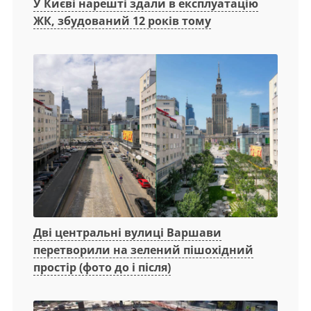
У Києві нарешті здали в експлуатацію
ЖК, збудований 12 років тому
Дві центральні вулиці Варшави
перетворили на зелений пішохідний
простір (фото до і після)