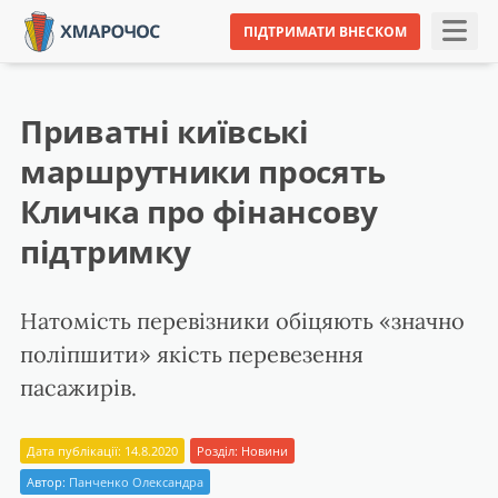
ПІДТРИМАТИ ВНЕСКОМ
Приватні київські
маршрутники просять
Кличка про фінансову
підтримку
Натомість перевізники обіцяють «значно
поліпшити» якість перевезення
пасажирів.
Дата публікації: 14.8.2020
Розділ:
Новини
Автор:
Панченко Олександра