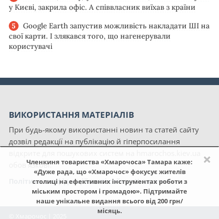
у Києві, закрила офіс. А співвласник виїхав з країни
Google Earth запустив можливість накладати ШІ на
свої карти. І злякався того, що нагенерували
користувачі
ВИКОРИСТАННЯ МАТЕРІАЛІВ
При будь-якому використанні новин та статей сайту
дозвіл редакції на публікацію й гіперпосилання
відкрите для пошукових систем на hmarochos.kiev.ua
×
Членкиня товариства «Хмарочоса» Тамара каже:
обов'язкові.
«Дуже рада, що «Хмарочос» фокусує жителів
Політика конфіденційності сайту «Хмарочос»
столиці на ефективних інструментах роботи з
міським простором і громадою». Підтримайте
наше унікальне видання всього від 200 грн/
місяць.
© Хмарочос | 2025