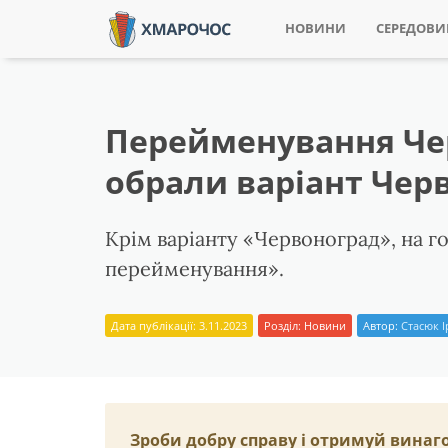
НОВИНИ
СЕРЕДОВ
Перейменування Чер
обрали варіант Чер
Крім варіанту «Червоноград», на г
перейменування».
Дата публікації: 3.11.2023
Розділ:
Новини
Автор:
Стасюк 
Зроби добру справу і отримуй винаг