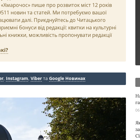
 «Хмарочос» пише про розвиток міст 12 років
29511 новин та статей. Ми потребуємо вашої
ацювати далі. Приєднуйтесь до Читацького
иємні бонуси від редакції: квитки на культурні
льні книжки, можливість пропонувати редакції
кі?
er
,
Instagram
,
Viber
та
Google Новинах
Н
г
06
Я
з
С