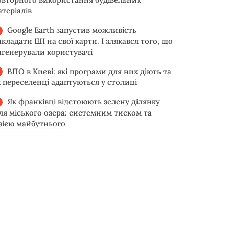
атеріалів
Google Earth запустив можливість
акладати ШІ на свої карти. І злякався того, що
агенерували користувачі
ВПО в Києві: які програми для них діють та
к переселенці адаптуються у столиці
Як франківці відстоюють зелену ділянку
іля міського озера: системним тиском та
ізією майбутнього