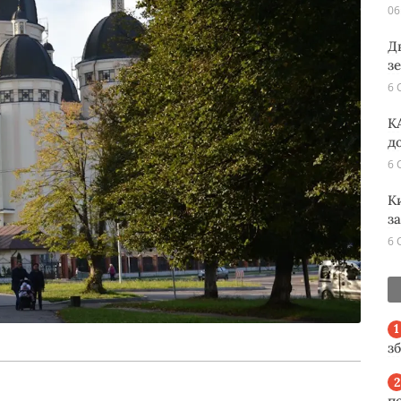
06
Д
з
6 
K
д
6 
К
з
6 
з
п