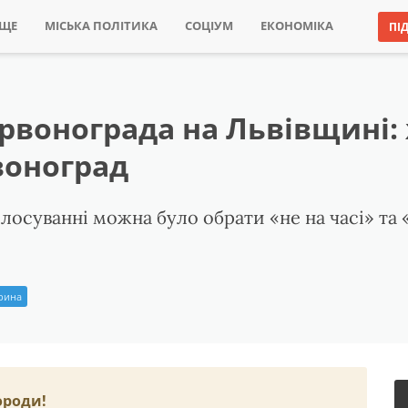
ИЩЕ
МІСЬКА ПОЛІТИКА
СОЦІУМ
ЕКОНОМІКА
ПІ
вонограда на Львівщині:
воноград
олосуванні можна було обрати «не на часі» та
Ірина
ороди!