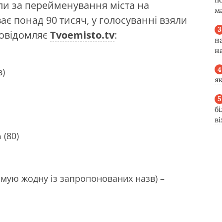
ли за перейменування міста на
м
ає понад 90 тисяч, у голосуванні взяли
 повідомляє
Tvoemisto.tv
:
н
н
в)
я
б
в
 (80)
имую жодну із запропонованих назв) –