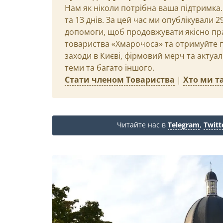
Нам як ніколи потрібна ваша підтримка.
та 13 днів. За цей час ми опублікували 
допомоги, щоб продовжувати якісно пр
товариства «Хмарочоса» та отримуйте пр
заходи в Києві, фірмовий мерч та актуа
теми та багато іншого.
Стати членом Товариства
|
Хто ми та
Читайте нас в
Telegram
,
Twitt