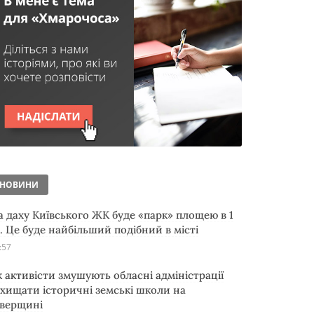
НОВИНИ
а даху Київського ЖК буде «парк» площею в 1
а. Це буде найбільший подібний в місті
:57
к активісти змушують обласні адміністрації
ахищати історичні земські школи на
іверщині