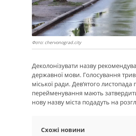
Фото: chervonograd.city
Деколонізувати назву рекомендув
державної мови. Голосування трива
міської ради. Дев’ятого листопада 
перейменування мають затвердити 
нову назву міста подадуть на розг
Схожі новини