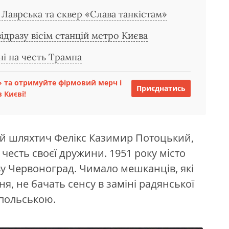
Лаврська та сквер «Слава танкістам»
дразу вісім станцій метро Києва
ні на честь Трампа
 та отримуйте фірмовий мерч і
Приєднатись
 Києві!
кий шляхтич Фелікс Казимир Потоцький,
есть своєї дружини. 1951 року місто
у Червоноград. Чимало мешканців, які
, не бачать сенсу в заміні радянської
 польською.