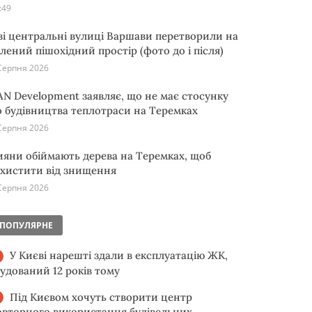
:49
ві центральні вулиці Варшави перетворили на
елений пішохідний простір (фото до і після)
Серпня 2026
AN Development заявляє, що не має стосунку
о будівництва теплотраси на Теремках
Серпня 2026
ияни обіймають дерева на Теремках, щоб
ахистити від знищення
Серпня 2026
ПОПУЛЯРНЕ
У Києві нарешті здали в експлуатацію ЖК,
будований 12 років тому
Під Києвом хочуть створити центр
овторного використання будівельних