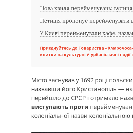
Нова хвиля перейменувань: вулиця 
Петиція пропонує перейменувати ві
У Києві перейменували кафе, назва
Приєднуйтесь до Товариства «Хмарочоса»
квитки на культурні й урбаністичні події в
Місто заснував у 1692 році польс
назвавши його Кристинопіль — на ч
перейшло до СРСР і отримало назв
виступають проти
перейменування
колоніальної назви колоніальною