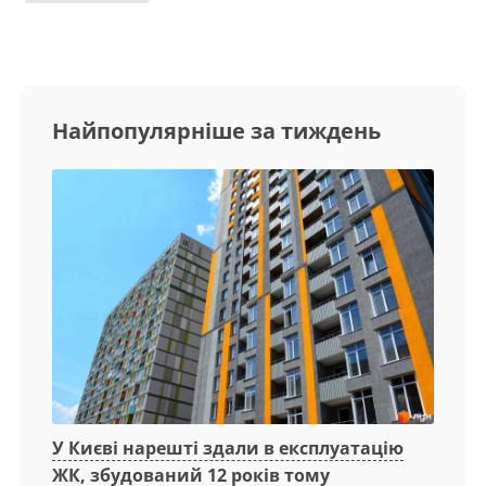
Найпопулярніше за тиждень
У Києві нарешті здали в експлуатацію
ЖК, збудований 12 років тому