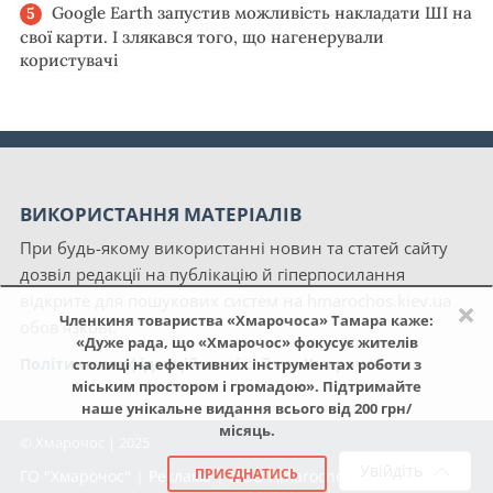
Google Earth запустив можливість накладати ШІ на
свої карти. І злякався того, що нагенерували
користувачі
ВИКОРИСТАННЯ МАТЕРІАЛІВ
При будь-якому використанні новин та статей сайту
дозвіл редакції на публікацію й гіперпосилання
відкрите для пошукових систем на hmarochos.kiev.ua
×
Членкиня товариства «Хмарочоса» Тамара каже:
обов'язкові.
«Дуже рада, що «Хмарочос» фокусує жителів
Політика конфіденційності сайту «Хмарочос»
столиці на ефективних інструментах роботи з
міським простором і громадою». Підтримайте
наше унікальне видання всього від 200 грн/
місяць.
© Хмарочос | 2025
Увійдіть
ПРИЄДНАТИСЬ
ГО "Хмарочос"
|
Реклама
|
NGO Hmarochos
|
Про нас
|