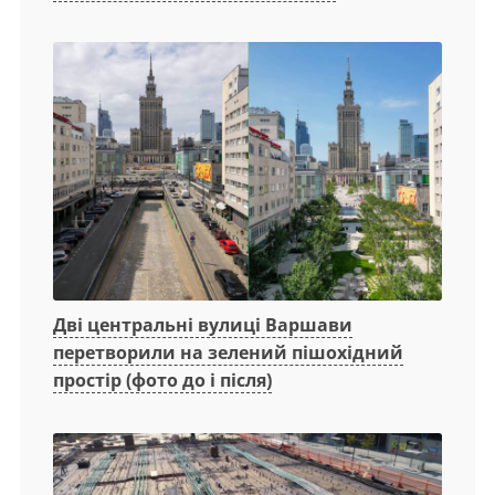
Дві центральні вулиці Варшави
перетворили на зелений пішохідний
простір (фото до і після)