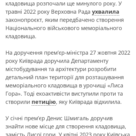
кладовища розпочали ще минулого року. У
травні 2022 року Верховна Рада
ухвалила
законопроєкт, яким передбачено створення
Національного військового меморіального
кладовища.
На доручення прем’єр-міністра 27 жовтня 2022
року Київрада доручила Департаменту
містобудування та архітектури розробити
детальний план території для розташування
меморіального кладовища в урочищі «Лиса
Гора». Тоді екоактивісти виступили проти та
створили
петицію
, яку Київрада відхилила.
У січні прем’єр Денис Шмигаль доручив
знайти нове місце для створення кладовища,
замість Лисої гори. У квітні 2023 року Київська