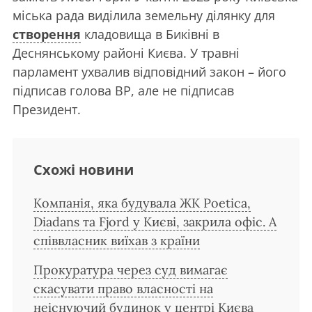
міська рада виділила земельну ділянку для
створення
кладовища в Биківні в
Деснянському районі Києва. У травні
парламент ухвалив відповідний закон – його
підписав голова ВР, але не підписав
Президент.
Схожі новини
Компанія, яка будувала ЖК Poetica,
Diadans та Fjord у Києві, закрила офіс. А
співвласник виїхав з країни
Прокуратура через суд вимагає
скасувати право власності на
неіснуючий будинок у центрі Києва