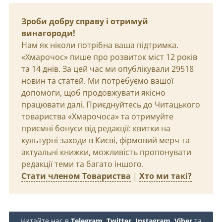
Зроби добру справу і отримуй
винагороди!
Нам як ніколи потрібна ваша підтримка.
«Хмарочос» пише про розвиток міст 12 років
та 14 днів. За цей час ми опублікували 29518
новин та статей. Ми потребуємо вашої
допомоги, щоб продовжувати якісно
працювати далі. Приєднуйтесь до Читацького
товариства «Хмарочоса» та отримуйте
приємні бонуси від редакції: квитки на
культурні заходи в Києві, фірмовий мерч та
актуальні книжки, можливість пропонувати
редакції теми та багато іншого.
Стати членом Товариства
|
Хто ми такі?
Читайте нас в
Telegram
,
Twitter
,
Instagram
,
Viber
та