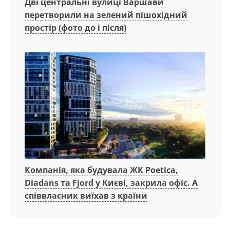
Дві центральні вулиці Варшави
перетворили на зелений пішохідний
простір (фото до і після)
Компанія, яка будувала ЖК Poetica,
Diadans та Fjord у Києві, закрила офіс. А
співвласник виїхав з країни