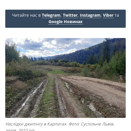
Читайте нас в
Telegram
,
Twitter
,
Instagram
,
Viber
та
Google Новинах
Наслідки джипінгу в Карпатах. Фото: Суспільне Львів,
архів, 2022 рік