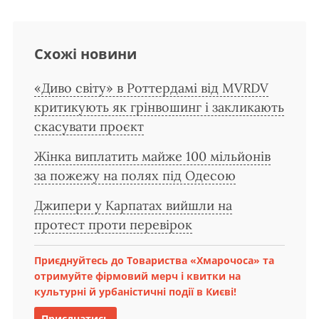
Схожі новини
«Диво світу» в Роттердамі від MVRDV
критикують як грінвошинг і закликають
скасувати проєкт
Жінка виплатить майже 100 мільйонів
за пожежу на полях під Одесою
Джипери у Карпатах вийшли на
протест проти перевірок
Приєднуйтесь до Товариства «Хмарочоса» та
отримуйте фірмовий мерч і квитки на
культурні й урбаністичні події в Києві!
Приєднатись