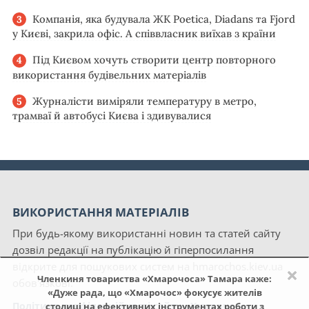
Компанія, яка будувала ЖК Poetica, Diadans та Fjord
у Києві, закрила офіс. А співвласник виїхав з країни
Під Києвом хочуть створити центр повторного
використання будівельних матеріалів
Журналісти виміряли температуру в метро,
трамваї й автобусі Києва і здивувалися
ВИКОРИСТАННЯ МАТЕРІАЛІВ
При будь-якому використанні новин та статей сайту
дозвіл редакції на публікацію й гіперпосилання
відкрите для пошукових систем на hmarochos.kiev.ua
×
Членкиня товариства «Хмарочоса» Тамара каже:
обов'язкові.
«Дуже рада, що «Хмарочос» фокусує жителів
Політика конфіденційності сайту «Хмарочос»
столиці на ефективних інструментах роботи з