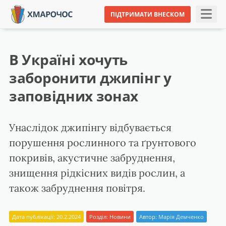
ПІДТРИМАТИ ВНЕСКОМ
В Україні хочуть
заборонити джипінг у
заповідних зонах
Унаслідок джипінгу відбувається
порушення рослинного та ґрунтового
покривів, акустичне забруднення,
знищення рідкісних видів рослин, а
також забруднення повітря.
Дата публікації: 20.2.2024
Розділ:
Новини
Автор:
Марія Демченко