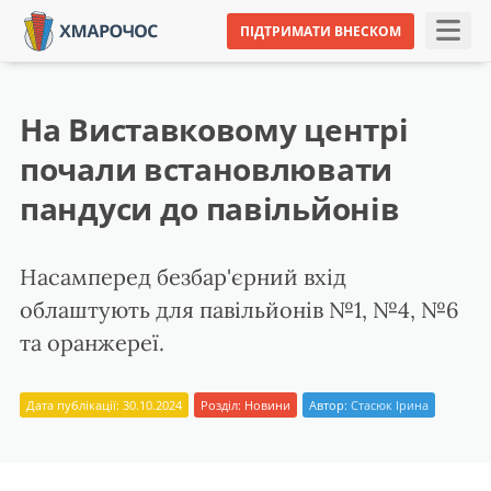
ПІДТРИМАТИ ВНЕСКОМ
На Виставковому центрі
почали встановлювати
пандуси до павільйонів
Насамперед безбар'єрний вхід
облаштують для павільйонів №1, №4, №6
та оранжереї.
Дата публікації: 30.10.2024
Розділ:
Новини
Автор:
Стасюк Ірина