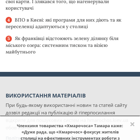
свої карти. І злякався того, що нагенерували
користувачі
ВПО в Києві: які програми для них діють та як
переселенці адаптуються у столиці
Як франківці відстоюють зелену ділянку біля
міського озера: системним тиском та візією
майбутнього
ВИКОРИСТАННЯ МАТЕРІАЛІВ
При будь-якому використанні новин та статей сайту
дозвіл редакції на публікацію й гіперпосилання
відкрите для пошукових систем на hmarochos.kiev.ua
×
Членкиня товариства «Хмарочоса» Тамара каже:
обов'язкові.
«Дуже рада, що «Хмарочос» фокусує жителів
Політика конфіденційності сайту «Хмарочос»
столиці на ефективних інструментах роботи з