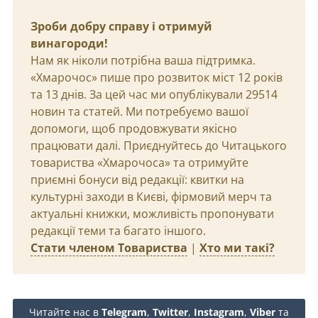
Зроби добру справу і отримуй
винагороди!
Нам як ніколи потрібна ваша підтримка.
«Хмарочос» пише про розвиток міст 12 років
та 13 днів. За цей час ми опублікували 29514
новин та статей. Ми потребуємо вашої
допомоги, щоб продовжувати якісно
працювати далі. Приєднуйтесь до Читацького
товариства «Хмарочоса» та отримуйте
приємні бонуси від редакції: квитки на
культурні заходи в Києві, фірмовий мерч та
актуальні книжки, можливість пропонувати
редакції теми та багато іншого.
Стати членом Товариства
|
Хто ми такі?
Читайте нас в
Telegram
,
Twitter
,
Instagram
,
Viber
та