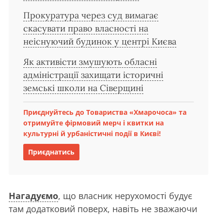
Прокуратура через суд вимагає
скасувати право власності на
неіснуючий будинок у центрі Києва
Як активісти змушують обласні
адміністрації захищати історичні
земські школи на Сіверщині
Приєднуйтесь до Товариства «Хмарочоса» та
отримуйте фірмовий мерч і квитки на
культурні й урбаністичні події в Києві!
Приєднатись
Нагадуємо
, що власник нерухомості будує
там додатковий поверх, навіть не зважаючи