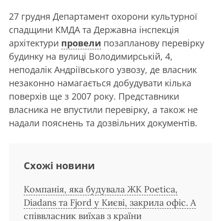
27 грудня Департамент охорони культурної
спадщини КМДА та Державна інспекція
архітектури
провели
позапланову перевірку
будинку на вулиці Володимирській, 4,
неподалік Андріївського узвозу, де власник
незаконно намагається добудувати кілька
поверхів ще з 2007 року. Представники
власника не впустили перевірку, а також не
надали пояснень та дозвільних документів.
Схожі новини
Компанія, яка будувала ЖК Poetica,
Diadans та Fjord у Києві, закрила офіс. А
співвласник виїхав з країни