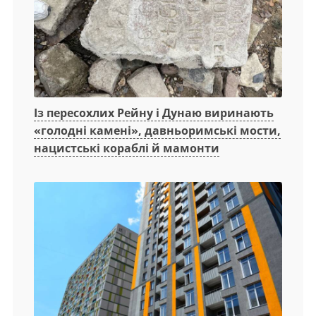
Із пересохлих Рейну і Дунаю виринають
«голодні камені», давньоримські мости,
нацистські кораблі й мамонти