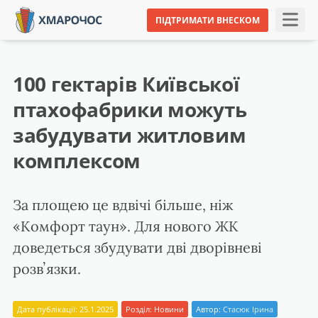
ПІДТРИМАТИ ВНЕСКОМ
100 гектарів Київської
птахофабрики можуть
забудувати житловим
комплексом
За площею це вдвічі більше, ніж
«Комфорт таун». Для нового ЖК
доведеться збудувати дві дворівневі
розвʼязки.
Дата публікації: 25.1.2025
Розділ:
Новини
Автор:
Стасюк Ірина