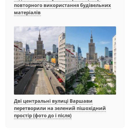
повторного використання будівельних
матеріалів
Дві центральні вулиці Варшави
перетворили на зелений пішохідний
простір (фото до і після)