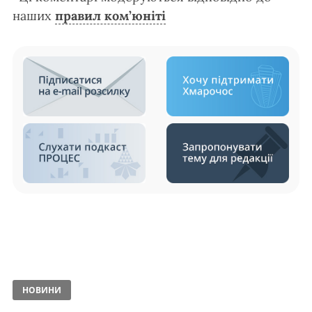
наших
правил ком’юніті
НОВИНИ