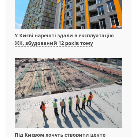
У Києві нарешті здали в експлуатацію
ЖК, збудований 12 років тому
Під Києвом хочуть створити центр