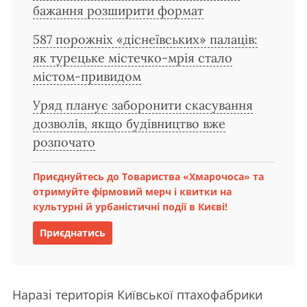
бажання розширити формат
587 порожніх «діснеївських» палаців:
як турецьке містечко-мрія стало
містом-привидом
Уряд планує заборонити скасування
дозволів, якщо будівництво вже
розпочато
Приєднуйтесь до Товариства «Хмарочоса» та
отримуйте фірмовий мерч і квитки на
культурні й урбаністичні події в Києві!
Приєднатись
Наразі територія Київської птахофабрики