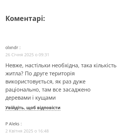
Коментарі:
olxndr
:
26 Січня 2025 о 09:31
Невже, настільки необхідна, така кількість
житла? По друге територія
використовується, як раз дуже
раціонально, там все засаджено
деревами і кущами
Увійдіть, щоб відповісти
P Aleks
:
2 Квітня 2025 о 16:48