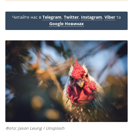
Читайте нас в
Telegram
,
Twitter
,
Instagram
,
Viber
та
Google Новинах
Фото: Jason Leung / Unsplash