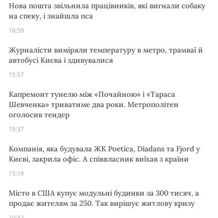
Нова пошта звільнила працівників, які вигнали собаку
на спеку, і знайшла пса
16:59
Журналісти виміряли температуру в метро, трамваї й
автобусі Києва і здивувалися
15:57
Капремонт тунелю між «Почайною» і «Тараса
Шевченка» триватиме два роки. Метрополітен
оголосив тендер
15:37
Компанія, яка будувала ЖК Poetica, Diadans та Fjord у
Києві, закрила офіс. А співвласник виїхав з країни
15:19
Місто в США купує модульні будинки за 300 тисяч, а
продає жителям за 250. Так вирішує житлову кризу
10:32