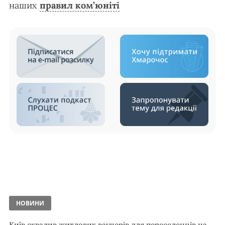
наших
правил ком’юніті
НОВИНИ
Київ схвалив житлових ваучерів для переселенців на