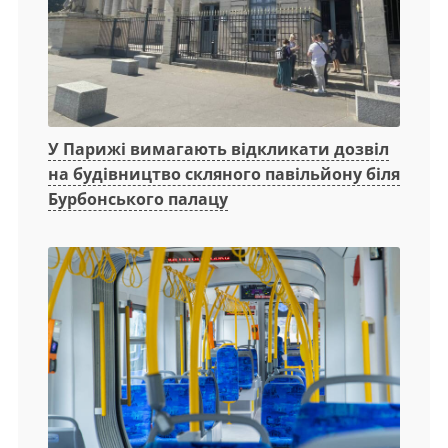
У Парижі вимагають відкликати дозвіл
на будівництво скляного павільйону біля
Бурбонського палацу