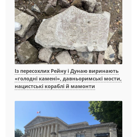
Із пересохлих Рейну і Дунаю виринають
«голодні камені», давньоримські мости,
нацистські кораблі й мамонти