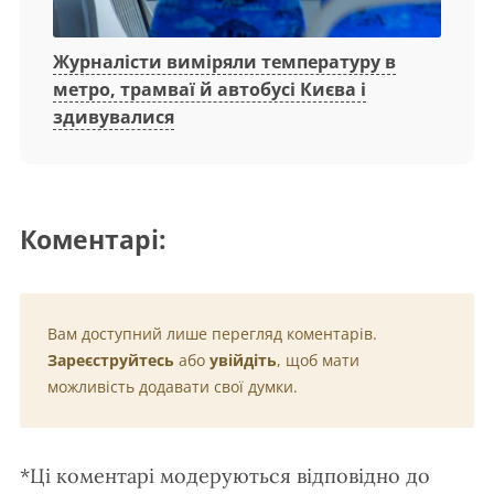
Журналісти виміряли температуру в
метро, трамваї й автобусі Києва і
здивувалися
Коментарі:
Вам доступний лише перегляд коментарів.
Зареєструйтесь
або
увійдіть
, щоб мати
можливість додавати свої думки.
*Ці коментарі модеруються відповідно до