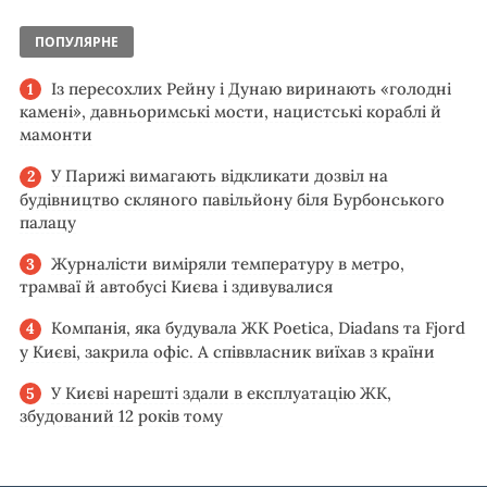
ПОПУЛЯРНЕ
Із пересохлих Рейну і Дунаю виринають «голодні
камені», давньоримські мости, нацистські кораблі й
мамонти
У Парижі вимагають відкликати дозвіл на
будівництво скляного павільйону біля Бурбонського
палацу
Журналісти виміряли температуру в метро,
трамваї й автобусі Києва і здивувалися
Компанія, яка будувала ЖК Poetica, Diadans та Fjord
у Києві, закрила офіс. А співвласник виїхав з країни
У Києві нарешті здали в експлуатацію ЖК,
збудований 12 років тому