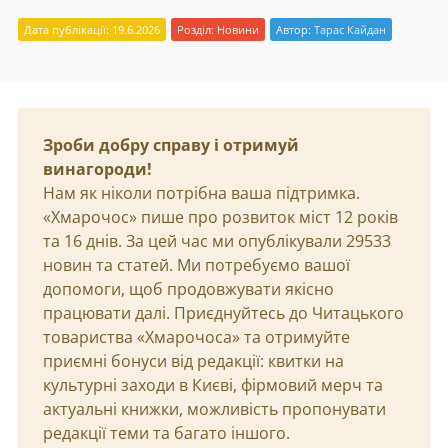
Дата публікації: 19.6.2026
Розділ:
Новини
Автор:
Тарас Кайдан
Зроби добру справу і отримуй
винагороди!
Нам як ніколи потрібна ваша підтримка.
«Хмарочос» пише про розвиток міст 12 років
та 16 днів. За цей час ми опублікували 29533
новин та статей. Ми потребуємо вашої
допомоги, щоб продовжувати якісно
працювати далі. Приєднуйтесь до Читацького
товариства «Хмарочоса» та отримуйте
приємні бонуси від редакції: квитки на
культурні заходи в Києві, фірмовий мерч та
актуальні книжки, можливість пропонувати
редакції теми та багато іншого.