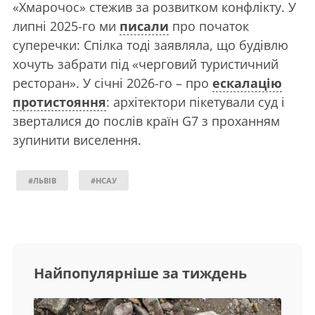
«Хмарочос» стежив за розвитком конфлікту. У
липні 2025-го ми
писали
про початок
суперечки: Спілка тоді заявляла, що будівлю
хочуть забрати під «черговий туристичний
ресторан». У січні 2026-го – про
ескалацію
протистояння
: архітектори пікетували суд і
зверталися до послів країн G7 з проханням
зупинити виселення.
#ЛЬВІВ
#НСАУ
Найпопулярніше за тиждень