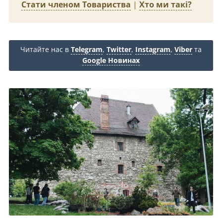
Стати членом Товариства
|
Хто ми такі?
Читайте нас в
Telegram
,
Twitter
,
Instagram
,
Viber
та
Google Новинах