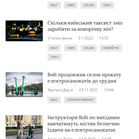
BOLT
UBER
UKLON
ТАКСІ
Скільки київський таксист зміг
заробити за новорічну ніч?
Стасюк Ірина
·
3.1.2022
·
13:52
BOLT
UBER
UKLON
НОВИЙ РІК
ТАКСІ
Bolt продовжив сезон прокату
електросамокатів до грудня
Крутько Дар'я
·
23.11.2021
·
13:48
BOLT
ЕЛЕКТРОСАМОКАТ
Інструктори Bolt по вихідним
навчатимуть містян безпечно
їздити на електросамокатах
Крутько Дар'я
·
13.9.2021
·
13:48