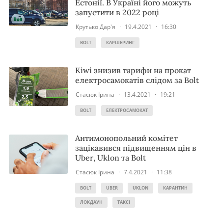
Естонії. В Україні його можуть
запустити в 2022 році
Крутько Дар'я
·
19.4.2021
·
16:30
BOLT
КАРШЕРИНГ
Kiwi знизив тарифи на прокат
електросамокатів слідом за Bolt
Стасюк Ірина
·
13.4.2021
·
19:21
BOLT
ЕЛЕКТРОСАМОКАТ
Антимонопольний комітет
зацікавився підвищенням цін в
Uber, Uklon та Bolt
Стасюк Ірина
·
7.4.2021
·
11:38
BOLT
UBER
UKLON
КАРАНТИН
ЛОКДАУН
ТАКСІ