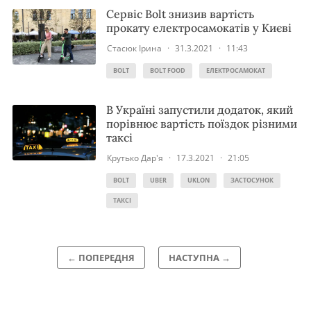
Сервіс Bolt знизив вартість
прокату електросамокатів у Києві
Стасюк Ірина
·
31.3.2021
·
11:43
BOLT
BOLT FOOD
ЕЛЕКТРОСАМОКАТ
В Україні запустили додаток, який
порівнює вартість поїздок різними
таксі
Крутько Дар'я
·
17.3.2021
·
21:05
BOLT
UBER
UKLON
ЗАСТОСУНОК
ТАКСІ
← ПОПЕРЕДНЯ
НАСТУПНА →