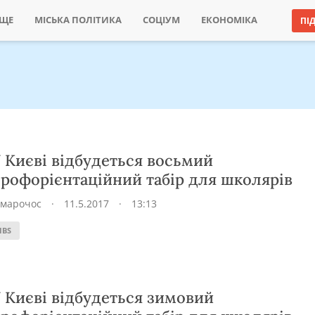
ИЩЕ
МІСЬКА ПОЛІТИКА
СОЦІУМ
ЕКОНОМІКА
ПІ
 Києві відбудеться восьмий
рофорієнтаційний табір для школярів
Хмарочос
·
11.5.2017
·
13:13
IBS
 Києві відбудеться зимовий