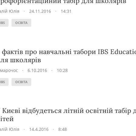
рофорієнтаційний табір для школярів
алій Юлія
·
24.11.2016
·
14:31
IBS
ОСВІТА
 фактів про навчальні табори IBS Educati
ля школярів
Хмарочос
·
6.10.2016
·
10:28
IBS
ОСВІТА
 Києві відбудеться літній освітній табір 
ітей
алій Юлія
·
14.4.2016
·
8:48