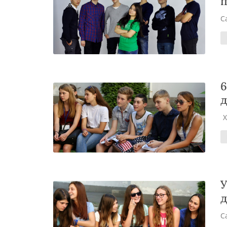
п
С
6
д
У
д
С