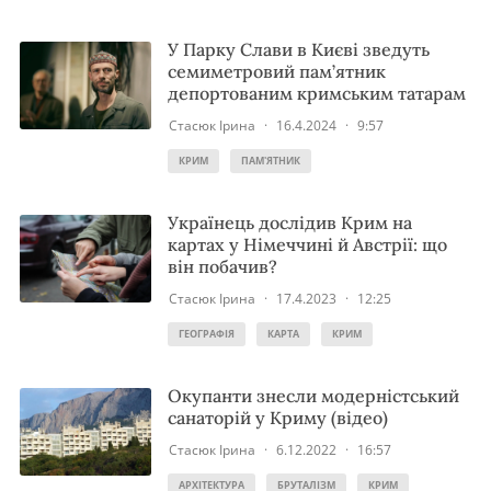
У Парку Слави в Києві зведуть
семиметровий пам’ятник
депортованим кримським татарам
Стасюк Ірина
·
16.4.2024
·
9:57
КРИМ
ПАМ'ЯТНИК
Українець дослідив Крим на
картах у Німеччині й Австрії: що
він побачив?
Стасюк Ірина
·
17.4.2023
·
12:25
ГЕОГРАФІЯ
КАРТА
КРИМ
Окупанти знесли модерністський
санаторій у Криму (відео)
Стасюк Ірина
·
6.12.2022
·
16:57
АРХІТЕКТУРА
БРУТАЛІЗМ
КРИМ