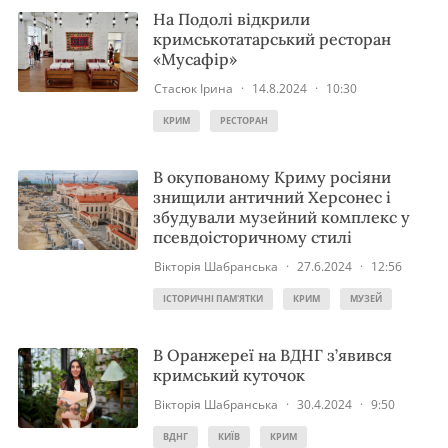
На Подолі відкрили
кримськотатарський ресторан
«Мусафір»
Стасюк Ірина
·
14.8.2024
·
10:30
КРИМ
РЕСТОРАН
В окупованому Криму росіяни
знищили античний Херсонес і
збудували музейний комплекс у
псевдоісторичному стилі
Вікторія Шабранська
·
27.6.2024
·
12:56
ІСТОРИЧНІ ПАМ'ЯТКИ
КРИМ
МУЗЕЙ
В Оранжереї на ВДНГ з’явився
кримський куточок
Вікторія Шабранська
·
30.4.2024
·
9:50
ВДНГ
КИЇВ
КРИМ