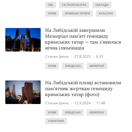
ЇЖА
ГАСТРОКУЛЬТУРА
ЗАКЛАДИ
КРИМ
КРИМСЬКІ ТАТАРИ
КУЛЬТУРА
На Либідській завершили
Меморіал пам’яті геноциду
кримських татар — там з’явилася
нічна ілюмінація
Стасюк Ірина
·
27.8.2025
·
6:33
КРИМ
ЛИБІДСЬКА
МЕМОРІАЛ
На Либідській площі встановили
пам’ятник жертвам геноциду
кримських татар (фото)
Стасюк Ірина
·
12.9.2024
·
11:48
КРИМ
ЛИБІДСЬКА
МЕМОРІАЛ
ПАМ'ЯТНИК