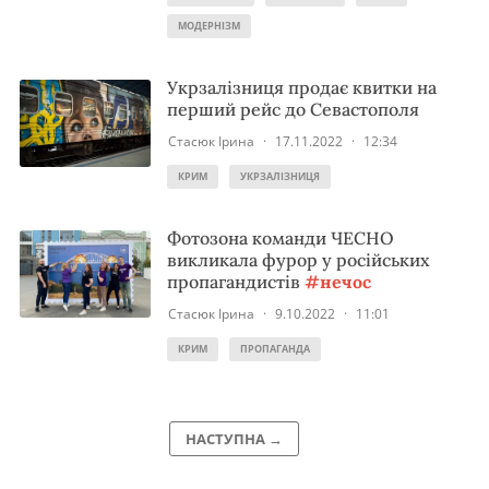
МОДЕРНІЗМ
Укрзалізниця продає квитки на
перший рейс до Севастополя
Стасюк Ірина
·
17.11.2022
·
12:34
КРИМ
УКРЗАЛІЗНИЦЯ
Фотозона команди ЧЕСНО
викликала фурор у російських
пропагандистів
#нечос
Стасюк Ірина
·
9.10.2022
·
11:01
КРИМ
ПРОПАГАНДА
НАСТУПНА →