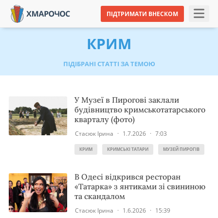
ПІДТРИМАТИ ВНЕСКОМ
КРИМ
ПІДІБРАНІ СТАТТІ ЗА ТЕМОЮ
У Музеї в Пирогові заклали
будівництво кримськотатарського
кварталу (фото)
Стасюк Ірина
·
1.7.2026
·
7:03
КРИМ
КРИМСЬКІ ТАТАРИ
МУЗЕЙ ПИРОГІВ
В Одесі відкрився ресторан
«Татарка» з янтиками зі свининою
та скандалом
Стасюк Ірина
·
1.6.2026
·
15:39