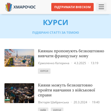
ПІДТРИМАТИ ВНЕСКОМ
КУРСИ
ПІДІБРАНІ СТАТТІ ЗА ТЕМОЮ
Киянам пропонують безкоштовно
вивчати французьку мову
Єрмоленко Катерина
·
4.3.2025
·
13:19
КУРСИ
Кияни можуть безкоштовно
пройти навчання з військової
справи
Вікторія Шабранська
·
20.3.2024
·
19:40
КИЇВ
КУРСИ