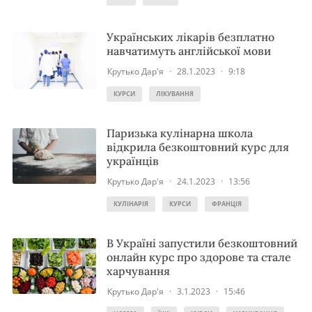
Українських лікарів безплатно
навчатимуть англійської мови
Крутько Дар'я
·
28.1.2023
·
9:18
КУРСИ
ЛІКУВАННЯ
Паризька кулінарна школа
відкрила безкоштовний курс для
українців
Крутько Дар'я
·
24.1.2023
·
13:56
КУЛІНАРІЯ
КУРСИ
ФРАНЦІЯ
В Україні запустили безкоштовний
онлайн курс про здорове та стале
харчування
Крутько Дар'я
·
3.1.2023
·
15:46