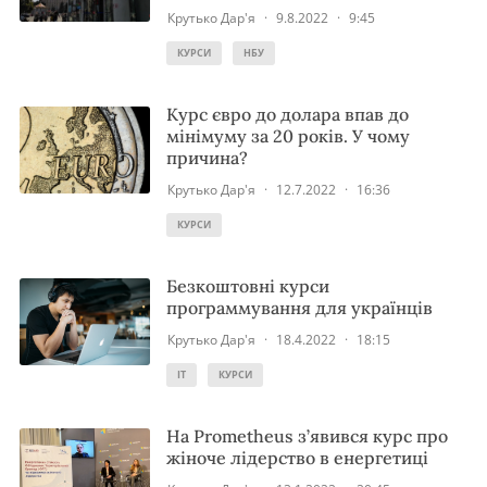
Крутько Дар'я
·
9.8.2022
·
9:45
КУРСИ
НБУ
Курс євро до долара впав до
мінімуму за 20 років. У чому
причина?
Крутько Дар'я
·
12.7.2022
·
16:36
КУРСИ
Безкоштовні курси
программування для українців
Крутько Дар'я
·
18.4.2022
·
18:15
IT
КУРСИ
На Prometheus з’явився курс про
жіноче лідерство в енергетиці