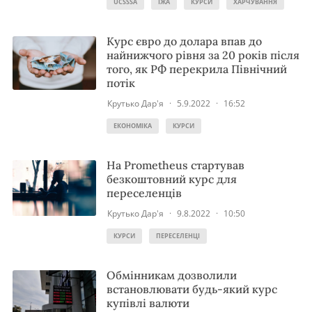
UCSSSA
ЇЖА
КУРСИ
ХАРЧУВАННЯ
Курс євро до долара впав до
найнижчого рівня за 20 років після
того, як РФ перекрила Північний
потік
Крутько Дар'я
·
5.9.2022
·
16:52
ЕКОНОМІКА
КУРСИ
На Prometheus стартував
безкоштовний курс для
переселенців
Крутько Дар'я
·
9.8.2022
·
10:50
КУРСИ
ПЕРЕСЕЛЕНЦІ
Обмінникам дозволили
встановлювати будь-який курс
купівлі валюти