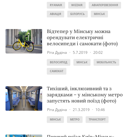
RYANAIR
WIZZAIR
АВІАПЕРЕВЕЗЕННЯ
АВІАЦІЯ
БІЛОРУСЬ
МІНСЬК
Відтепер у Мінську можна
орендувати електричні
велосипеди і самокати (фото)
Ріта Дудіна
·
5.7.2019
·
20:02
ВЕЛОСИПЕД
МІНСЬК
МОБІЛЬНІСТЬ
САМОКАТ
Тихіший, інклюзивний та з
зарядками – у мінському метро
запустять новий поїзд (фото)
Ріта Дудіна
·
21.3.2019
·
10:46
МІНСЬК
МЕТРО
ТРАНСПОРТ
Перший поїзд Київ-Мінськ-