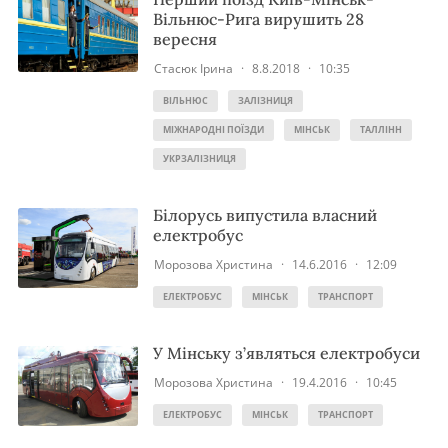
Вільнюс-Рига вирушить 28
вересня
Стасюк Ірина
·
8.8.2018
·
10:35
ВІЛЬНЮС
ЗАЛІЗНИЦЯ
МІЖНАРОДНІ ПОЇЗДИ
МІНСЬК
ТАЛЛІНН
УКРЗАЛІЗНИЦЯ
Білорусь випустила власний
електробус
Морозова Христина
·
14.6.2016
·
12:09
ЕЛЕКТРОБУС
МІНСЬК
ТРАНСПОРТ
У Мінську з’являться електробуси
Морозова Христина
·
19.4.2016
·
10:45
ЕЛЕКТРОБУС
МІНСЬК
ТРАНСПОРТ