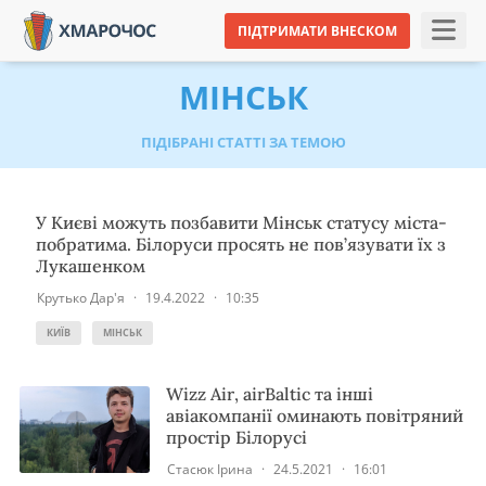
ПІДТРИМАТИ ВНЕСКОМ
МІНСЬК
ПІДІБРАНІ СТАТТІ ЗА ТЕМОЮ
У Києві можуть позбавити Мінськ статусу міста-
побратима. Білоруси просять не пов’язувати їх з
Лукашенком
Крутько Дар'я
·
19.4.2022
·
10:35
КИЇВ
МІНСЬК
Wizz Air, airBaltic та інші
авіакомпанії оминають повітряний
простір Білорусі
Стасюк Ірина
·
24.5.2021
·
16:01