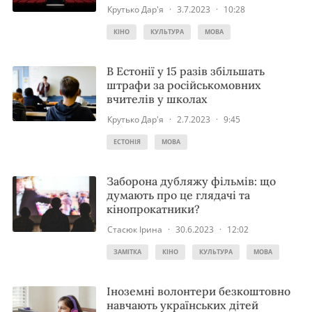
Крутько Дар'я
·
3.7.2023
·
10:28
КІНО
КУЛЬТУРА
МОВА
В Естонії у 15 разів збільшать
штрафи за російськомовних
вчителів у школах
Крутько Дар'я
·
2.7.2023
·
9:45
ЕСТОНІЯ
МОВА
Заборона дубляжу фільмів: що
думають про це глядачі та
кінопрокатники?
Стасюк Ірина
·
30.6.2023
·
12:02
ЗАМІТКА
КІНО
КУЛЬТУРА
МОВА
Іноземні волонтери безкоштовно
навчають українських дітей