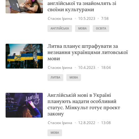
англійської та знайомлять зі
своїми культурами
Стасюк Ірина
·
10.5.2023
·
7:58
АНГЛІЙСЬКА
МОВА
ОСВІТА
Литва планує штрафувати за
незнання українцями литовської
мови
Стасюк Ірина
·
10.4.2023
·
18:04
ЛИТВА
МОВА
Англійській мові в Україні
планують надати особливий
статус. Мінкульт готує проєкт
закону
Стасюк Ірина
·
12.8.2022
·
13:08
МОВА