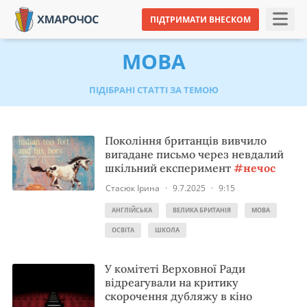
ПІДТРИМАТИ ВНЕСКОМ
МОВА
ПІДІБРАНІ СТАТТІ ЗА ТЕМОЮ
Покоління британців вивчило
вигадане письмо через невдалий
шкільний експеримент
#нечос
Стасюк Ірина
·
9.7.2025
·
9:15
АНГЛІЙСЬКА
ВЕЛИКА БРИТАНІЯ
МОВА
ОСВІТА
ШКОЛА
У комітеті Верховної Ради
відреагували на критику
скорочення дубляжу в кіно