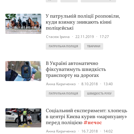
У патрульній поліції розповіли,
куди взимку зникають кінні
поліцейські
Стасюк Ірина
·
22.11.2019
·
17:27
ПАТРУЛЬНА ПОЛІЦІЯ
ТВАРИНИ
В Україні автоматично
фіксуватимуть швидкість
транспорту на дорогах
Анна Кириченко
·
8.10.2018
·
13:40
ПАТРУЛЬНА ПОЛІЦІЯ
ШВИДКІСТЬ РУХУ
Соціальний експеримент: хлопець
в центрі Києва курив «марихуану»
перед поліцією
#нечос
Анна Кириченко
·
16.7.2018
·
14:02