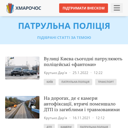
ПІДТРИМАТИ ВНЕСКОМ
ПАТРУЛЬНА ПОЛІЦІЯ
ПІДІБРАНІ СТАТТІ ЗА ТЕМОЮ
Вулиці Києва сьогодні патрулюють
поліцейські «фантоми»
Крутько Дар'я
·
25.1.2022
·
12:22
КИЇВ
ПАТРУЛЬНА ПОЛІЦІЯ
ТРАНСПОРТ
На дорогах, де є камери
автофіксації, втричі поменшало
ДТП із загиблими і травмованими
Крутько Дар'я
·
16.11.2021
·
12:12
ДТП
КАМЕРИ
ПАТРУЛЬНА ПОЛІЦІЯ