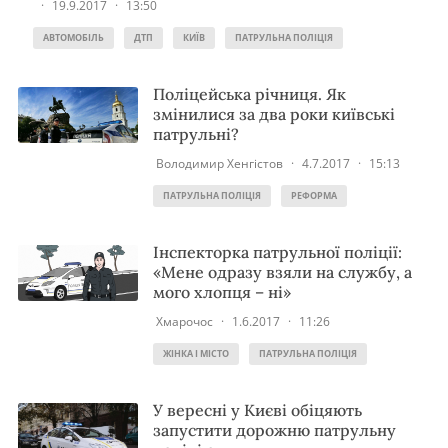
·
19.9.2017
·
13:50
АВТОМОБІЛЬ
ДТП
КИЇВ
ПАТРУЛЬНА ПОЛІЦІЯ
Поліцейська річниця. Як
змінилися за два роки київські
патрульні?
Володимир Хенгістов
·
4.7.2017
·
15:13
ПАТРУЛЬНА ПОЛІЦІЯ
РЕФОРМА
Інспекторка патрульної поліції:
«Мене одразу взяли на службу, а
мого хлопця – ні»
Хмарочос
·
1.6.2017
·
11:26
ЖІНКА І МІСТО
ПАТРУЛЬНА ПОЛІЦІЯ
У вересні у Києві обіцяють
запустити дорожню патрульну