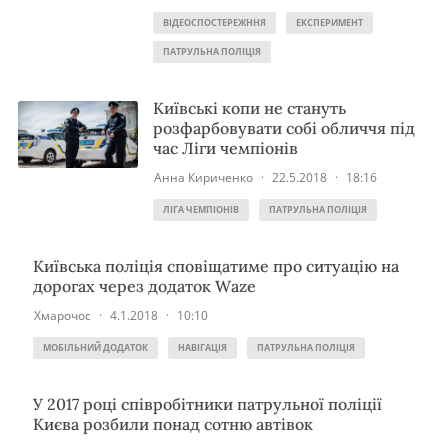
ВІДЕОСПОСТЕРЕЖННЯ
ЕКСПЕРИМЕНТ
ПАТРУЛЬНА ПОЛІЦІЯ
Київські копи не стануть
розфарбовувати собі обличчя під
час Ліги чемпіонів
Анна Кириченко
·
22.5.2018
·
18:16
ЛІГА ЧЕМПІОНІВ
ПАТРУЛЬНА ПОЛІЦІЯ
Київська поліція сповіщатиме про ситуацію на
дорогах через додаток Waze
Хмарочос
·
4.1.2018
·
10:10
МОБІЛЬНИЙ ДОДАТОК
НАВІГАЦІЯ
ПАТРУЛЬНА ПОЛІЦІЯ
У 2017 році співробітники патрульної поліції
Києва розбили понад сотню автівок