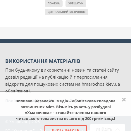
ПОЖЕЖА
ХРЕЩАТИК
ЦЕНТРАЛЬНИЙ ГАСТРОНОМ
ВИКОРИСТАННЯ МАТЕРІАЛІВ
При будь-якому використанні новин та статей сайту
дозвіл редакції на публікацію й гіперпосилання
відкрите для пошукових систем на hmarochos.kiev.ua
обов'язкові.
×
Політика конфіденційності сайту «Хмарочос»
Впливові незалежні медіа – обов'язкова складова
розвинених міст. Візьміть участь у розбудові
«Хмарочоса» – ставайте членом нашого
читацького товариства всього від 200 грн/місяць!
© Хмарочос | 2025
Увійдіть
ПРИЄДНАТИСЬ
ГО "Хмарочос"
|
Реклама
|
NGO Hmarochos
|
Про нас
|