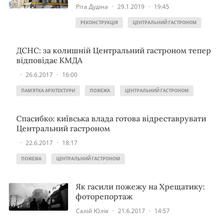
Ріта Дудіна
·
29.1.2019
·
19:45
РЕКОНСТРУКЦІЯ
ЦЕНТРАЛЬНИЙ ГАСТРОНОМ
ДСНС: за колишній Центральний гастроном тепер
відповідає КМДА
·
26.6.2017
·
16:00
ПАМ'ЯТКА АРХІТЕКТУРИ
ПОЖЕЖА
ЦЕНТРАЛЬНИЙ ГАСТРОНОМ
Спасибко: київська влада готова відреставрувати
Центральний гастроном
·
22.6.2017
·
18:17
ПОЖЕЖА
ЦЕНТРАЛЬНИЙ ГАСТРОНОМ
Як гасили пожежу на Хрещатику:
фоторепортаж
Салій Юлія
·
21.6.2017
·
14:57