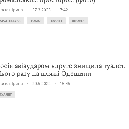
тасюк Ірина
·
27.3.2023
·
7:42
АРХІТЕКТУРА
ТОКІО
ТУАЛЕТ
ЯПОНІЯ
осія авіаударом вдруге знищила туалет.
ього разу на пляжі Одещини
тасюк Ірина
·
20.5.2022
·
15:45
ТУАЛЕТ