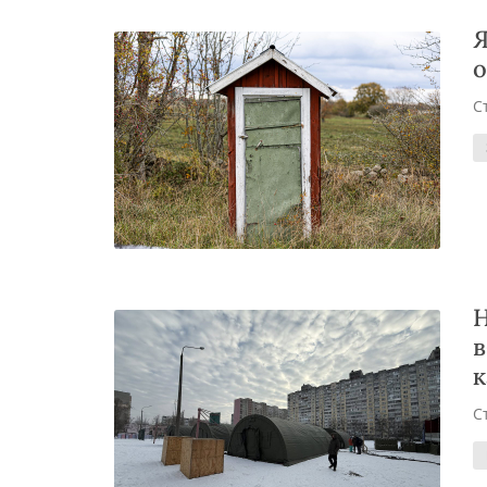
Я
о
С
Н
в
к
С