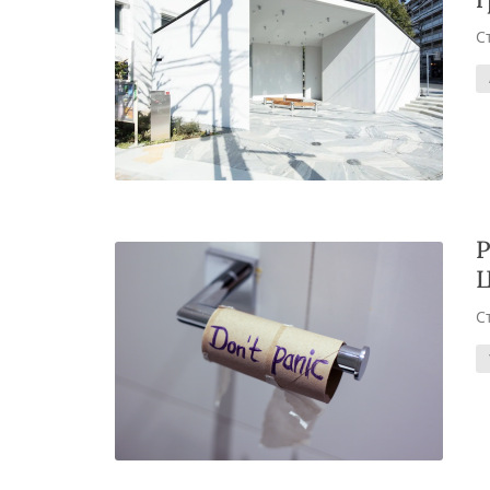
С
Р
Ц
С