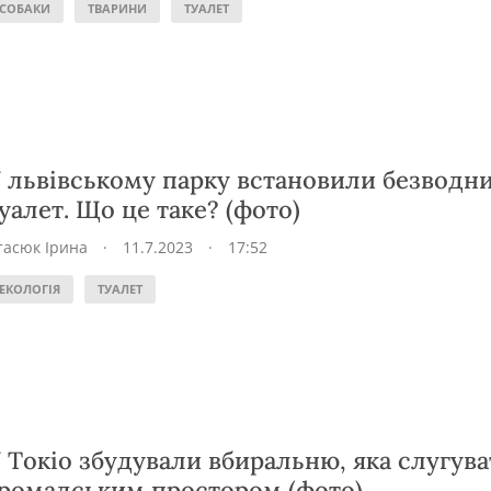
СОБАКИ
ТВАРИНИ
ТУАЛЕТ
 львівському парку встановили безводн
уалет. Що це таке? (фото)
тасюк Ірина
·
11.7.2023
·
17:52
ЕКОЛОГІЯ
ТУАЛЕТ
 Токіо збудували вбиральню, яка слугув
ромадським простором (фото)