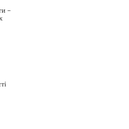
ти –
х
ті