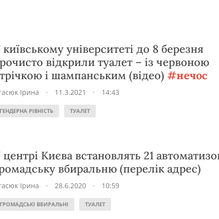
 київському університеті до 8 березня
рочисто відкрили туалет – із червоною
трічкою і шампанським (відео)
#нечос
тасюк Ірина
·
11.3.2021
·
14:43
ГЕНДЕРНА РІВНІСТЬ
ТУАЛЕТ
 центрі Києва встановлять 21 автоматизо
ромадську вбиральню (перелік адрес)
тасюк Ірина
·
28.6.2020
·
10:59
ГРОМАДСЬКІ ВБИРАЛЬНІ
ТУАЛЕТ