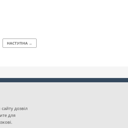
НАСТУПНА →
 сайту дозвіл
рите для
зкові.