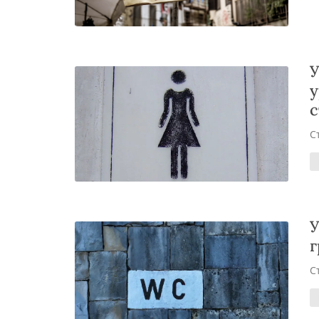
У
у
с
С
У
г
С