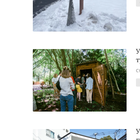
У
т
С
У
г