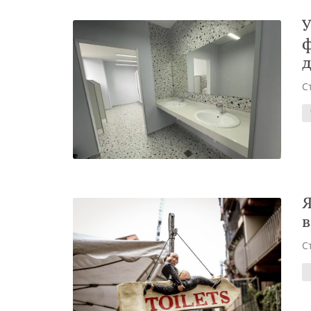
У
ф
д
С
Я
в
С