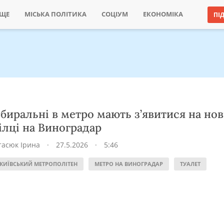
ИЩЕ
МІСЬКА ПОЛІТИКА
СОЦІУМ
ЕКОНОМІКА
ПІ
биральні в метро мають з’явитися на нов
ілці на Виноградар
тасюк Ірина
·
27.5.2026
·
5:46
КИЇВСЬКИЙ МЕТРОПОЛІТЕН
МЕТРО НА ВИНОГРАДАР
ТУАЛЕТ