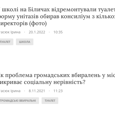
 школі на Біличах відремонтували туале
орму унітазів обирав консиліум з кілько
иректорів (фото)
тасюк Ірина
·
20.1.2022
·
10:35
ТУАЛЕТ
ШКОЛА
к проблема громадських вбиралень у міс
икриває соціальну нерівність?
тасюк Ірина
·
8.11.2021
·
11:23
ГРОМАДСЬКІ ВБИРАЛЬНІ
ТУАЛЕТ