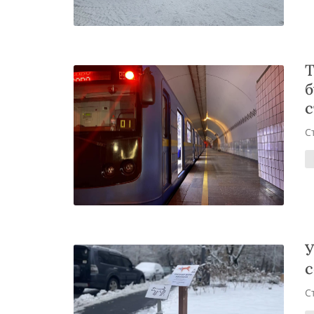
Т
б
с
С
У
с
С