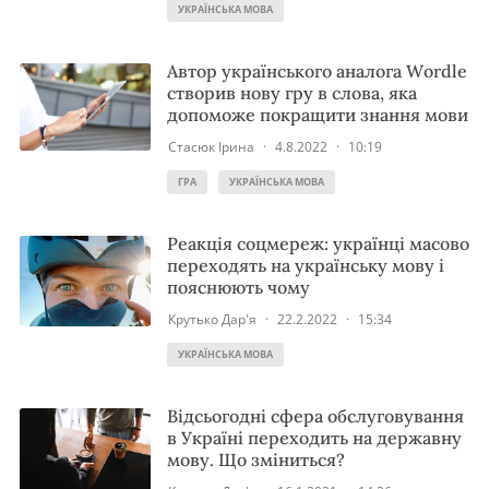
УКРАЇНСЬКА МОВА
Автор українського аналога Wordle
створив нову гру в слова, яка
допоможе покращити знання мови
Стасюк Ірина
·
4.8.2022
·
10:19
ГРА
УКРАЇНСЬКА МОВА
Реакція соцмереж: українці масово
переходять на українську мову і
пояснюють чому
Крутько Дар'я
·
22.2.2022
·
15:34
УКРАЇНСЬКА МОВА
Відсьогодні сфера обслуговування
в Україні переходить на державну
мову. Що зміниться?