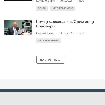
Крутько Дар'я
·
16.1.2021
·
14:26
ЗАКОН
УКРАЇНСЬКА МОВА
Помер мовознавець Олександр
Пономарів
Стасюк Ірина
·
14.10.2020
·
12:30
УКРАЇНСЬКА МОВА
НАСТУПНА →