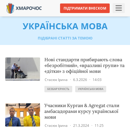
ПІДТРИМАТИ ВНЕСКОМ
УКРАЇНСЬКА МОВА
ПІДІБРАНІ СТАТТІ ЗА ТЕМОЮ
Нові стандарти прибирають слова
«безробітний», «вразливі групи» та
«дітки» з офіційної мови
Стасюк Ірина
·
6.3.2026
·
14:03
БЕЗБАР'ЄРНІСТЬ
УКРАЇНСЬКА МОВА
Учасники Курган & Agregat стали
амбасадорами курсу української
мови
Стасюк Ірина
·
21.3.2024
·
11:25