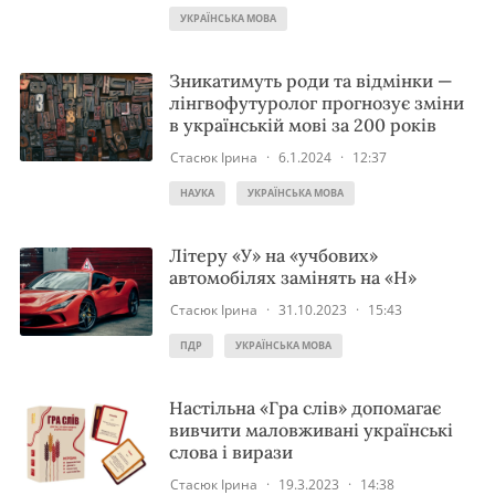
УКРАЇНСЬКА МОВА
Зникатимуть роди та відмінки —
лінгвофутуролог прогнозує зміни
в українській мові за 200 років
Стасюк Ірина
·
6.1.2024
·
12:37
НАУКА
УКРАЇНСЬКА МОВА
Літеру «У» на «учбових»
автомобілях замінять на «Н»
Стасюк Ірина
·
31.10.2023
·
15:43
ПДР
УКРАЇНСЬКА МОВА
Настільна «Гра слів» допомагає
вивчити маловживані українські
слова і вирази
Стасюк Ірина
·
19.3.2023
·
14:38