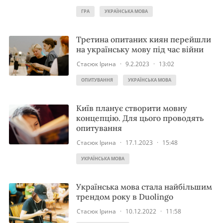
ГРА
УКРАЇНСЬКА МОВА
Третина опитаних киян перейшли
на українську мову під час війни
Стасюк Ірина
·
9.2.2023
·
13:02
ОПИТУВАННЯ
УКРАЇНСЬКА МОВА
Київ планує створити мовну
концепцію. Для цього проводять
опитування
Стасюк Ірина
·
17.1.2023
·
15:48
УКРАЇНСЬКА МОВА
Українська мова стала найбільшим
трендом року в Duolingo
Стасюк Ірина
·
10.12.2022
·
11:58