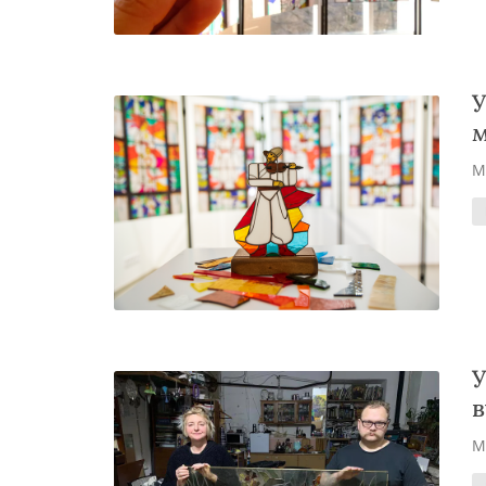
У
м
М
У
в
М