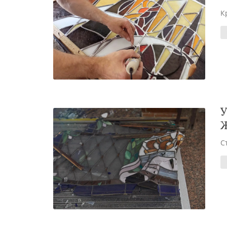
К
У
Ж
С