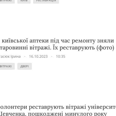
ВІТРАЖІ
КИЇВ
РЕСТАВРАЦІЯ
 київської аптеки під час ремонту зняли
таровинні вітражі. Їх реставрують (фото)
тасюк Ірина
·
16.10.2023
·
10:35
ВІТРАЖІ
ДВЕРІ
олонтери реставрують вітражі університ
евченка, пошкоджені минулого року