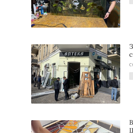
З
с
С
В
Ш