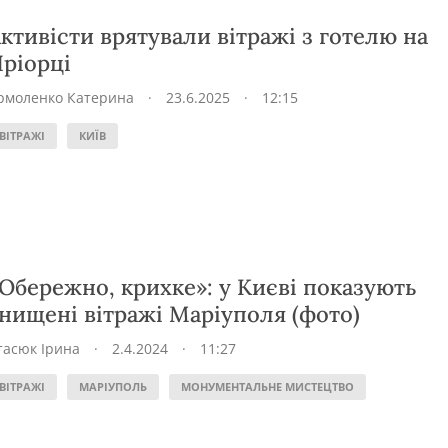
ктивісти врятували вітражі з готелю на
ріорці
рмоленко Катерина
·
23.6.2025
·
12:15
ВІТРАЖІ
КИЇВ
Обережно, крихке»: у Києві показують
нищені вітражі Маріуполя (фото)
тасюк Ірина
·
2.4.2024
·
11:27
ВІТРАЖІ
МАРІУПОЛЬ
МОНУМЕНТАЛЬНЕ МИСТЕЦТВО