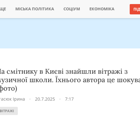
ИЩЕ
МІСЬКА ПОЛІТИКА
СОЦІУМ
ЕКОНОМІКА
ПІ
а смітнику в Києві знайшли вітражі з
узичної школи. Їхнього автора це шокув
фото)
тасюк Ірина
·
20.7.2025
·
7:17
ВІТРАЖІ