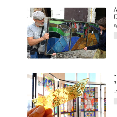
А
П
Є
«
з
С