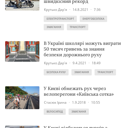
швидкісний рекорд
Крутько Дар'я
·
14.8.2021
·
7:36
ЕЛЕКТРОТРАНСПОРТ
ЕНЕРГОБЕЗПЕКА
ЗМАГАННЯ
ТРАНСПОРТ
В Україні школярі можуть виграти
50 тисяч гривень за знання
безпеки дорожнього руху
Крутько Дар'я
·
9.4.2021
·
18:49
БЕЗПЕКА РУХУ
ЗМАГАННЯ
ТРАНСПОРТ
У Києві обмежать рух через
велоперегони «Київська сотка»
Стасюк Ірина
·
1.9.2018
·
10:55
ВЕЛОСИПЕД
ЗМАГАННЯ
У Києві відбудеться турнір з