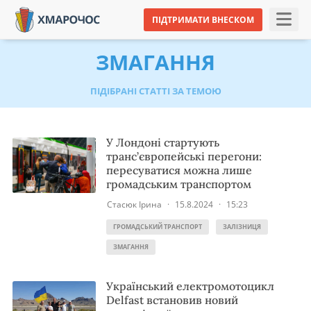
ПІДТРИМАТИ ВНЕСКОМ
ЗМАГАННЯ
ПІДІБРАНІ СТАТТІ ЗА ТЕМОЮ
У Лондоні стартують
транс’європейські перегони:
пересуватися можна лише
громадським транспортом
Стасюк Ірина
·
15.8.2024
·
15:23
ГРОМАДСЬКИЙ ТРАНСПОРТ
ЗАЛІЗНИЦЯ
ЗМАГАННЯ
Український електромотоцикл
Delfast встановив новий