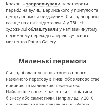
Кракові –
запропонували
перетворити
перехід на вулиці Варинського у притулок та
центр допомоги бездомним. Сьогодні проєкт
все ще на етапі підготовки. А у Тбілісі
художниці
облаштували
у напівзакинутому
підземному переході галерею сучасного
мистецтва Patara Gallery.
Маленькі перемоги
Сьогодні влаштування кожного нового
наземного перехову в Києві обов’язково стає
новиною та маленькою перемогою.
Найчастіше вони з’являються з ініціативи
бізнесу або самих киян. Наприклад, у 2016
році активісти влаштували акцію «Зебра