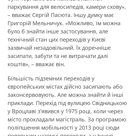
паркування для велосипедів, камери схову»,
– вважає Сергій Пасюта. Іншу думку має
Григорій Мельничук. «Можливо, їм можна
було б знайти інше застосування, але
технічний стан цих переходів у Києві
зазвичай незадовільний. Їх доречніше
засипати, забути та не витрачати далі
коштів», – вважає він.
Більшість підземних переходів у
європейських містах дійсно засипають або
законсервовують. Але можна знайти й інші
приклади. Перехід під вулицею Свідницькою
у Вроцлаві з’явився у 1975 році, коли через
місто прокладали магістраль. За програмою
поліпшення мобільності у 2013 році сюди
повернули наземні переходи, а у тунелі