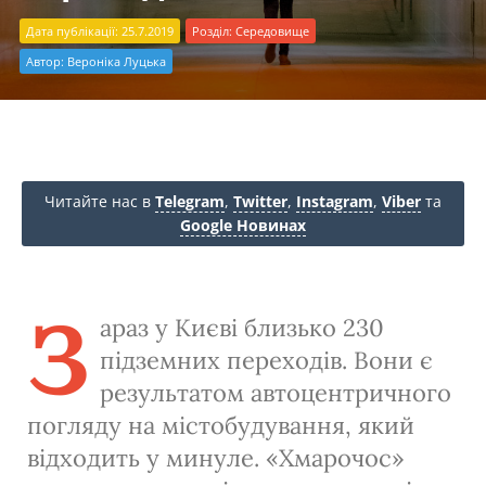
Дата публікації: 25.7.2019
Розділ:
Середовище
Автор:
Вероніка Луцька
Читайте нас в
Telegram
,
Twitter
,
Instagram
,
Viber
та
Google Новинах
З
араз у Києві близько 230
підземних переходів. Вони є
результатом автоцентричного
погляду на містобудування, який
відходить у минуле. «Хмарочос»