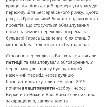
краще ніж вінок», щоб привернути увагу до
переходу біля Бессарабського ринку. Цього
року на Громадський бюджет подали кілька
проєктів, що стосуються облаштування
нових наземних переходів: зокрема на
бульварі Тараса Шевченка, біля станцій
метро «Льва Толстого» та «Театральна».
Стосовно переходів на Валах також писали
петиції
та влаштовували обговорення. У
червні минулого року був відкритий
наземний перехід через вулицю
Констянтинівську, і лише у липні 2019
почати
влаштовувати
«зебру» через
Верхній та Нижній Вал. Вона з’явиться над
захаращеною, заплутаною та