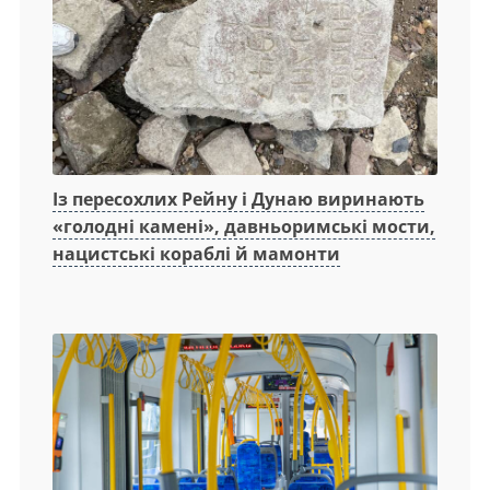
Із пересохлих Рейну і Дунаю виринають
«голодні камені», давньоримські мости,
нацистські кораблі й мамонти