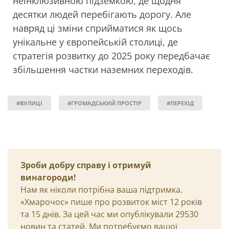
неінклюзивною підземкою, де щодня
десятки людей перебігають дорогу. Але
навряд ці зміни сприйматися як щось
унікальне у європейській столиці, де
стратегія розвитку до 2025 року передбачає
збільшення частки наземних переходів.
#ВУЛИЦІ
#ГРОМАДСЬКИЙ ПРОСТІР
#ПЕРЕХІД
Зроби добру справу і отримуй
винагороди!
Нам як ніколи потрібна ваша підтримка.
«Хмарочос» пише про розвиток міст 12 років
та 15 днів. За цей час ми опублікували 29530
новин та статей. Ми потребуємо вашої