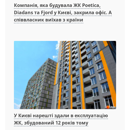
Компанія, яка будувала ЖК Poetica,
Diadans та Fjord у Києві, закрила офіс. А
співвласник виїхав з країни
У Києві нарешті здали в експлуатацію
ЖК, збудований 12 років тому