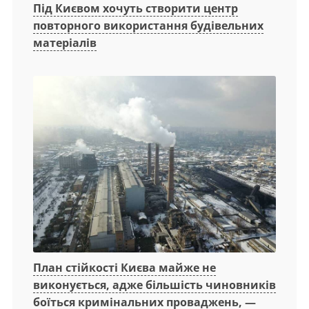
Під Києвом хочуть створити центр
повторного використання будівельних
матеріалів
План стійкості Києва майже не
виконується, адже більшість чиновників
боїться кримінальних проваджень, —