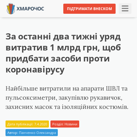
ПІДТРИМАТИ ВНЕСКОМ
За останні два тижні уряд
витратив 1 млрд грн, щоб
придбати засоби проти
коронавірусу
Найбільше витратили на апарати ШВЛ та
пульсоксиметри, закупівлю рукавичок,
захисних масок та ізоляційних костюмів.
Дата публікації: 7.4.2020
Розділ:
Новини
Автор:
Панченко Олександра