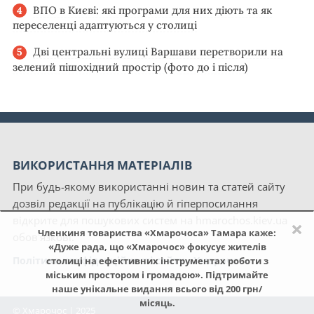
ВПО в Києві: які програми для них діють та як
переселенці адаптуються у столиці
Дві центральні вулиці Варшави перетворили на
зелений пішохідний простір (фото до і після)
ВИКОРИСТАННЯ МАТЕРІАЛІВ
При будь-якому використанні новин та статей сайту
дозвіл редакції на публікацію й гіперпосилання
відкрите для пошукових систем на hmarochos.kiev.ua
×
Членкиня товариства «Хмарочоса» Тамара каже:
обов'язкові.
«Дуже рада, що «Хмарочос» фокусує жителів
Політика конфіденційності сайту «Хмарочос»
столиці на ефективних інструментах роботи з
міським простором і громадою». Підтримайте
наше унікальне видання всього від 200 грн/
місяць.
© Хмарочос | 2025