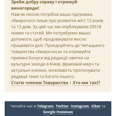
Зроби добру справу і отримуй
винагороди!
Нам як ніколи потрібна ваша підтримка.
«Хмарочос» пише про розвиток міст 12 років
та 13 днів. За цей час ми опублікували 29518
новин та статей. Ми потребуємо вашої
допомоги, щоб продовжувати якісно
працювати далі. Приєднуйтесь до Читацького
товариства «Хмарочоса» та отримуйте
приємні бонуси від редакції: квитки на
культурні заходи в Києві, фірмовий мерч та
актуальні книжки, можливість пропонувати
редакції теми та багато іншого.
Стати членом Товариства
|
Хто ми такі?
Читайте нас в
Telegram
,
Twitter
,
Instagram
,
Viber
та
Google Новинах