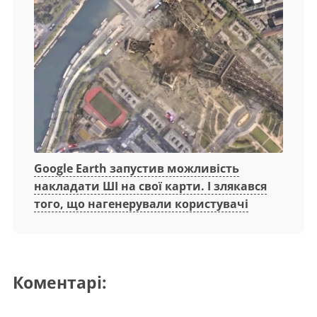
Google Earth запустив можливість
накладати ШІ на свої карти. І злякався
того, що нагенерували користувачі
Коментарі: