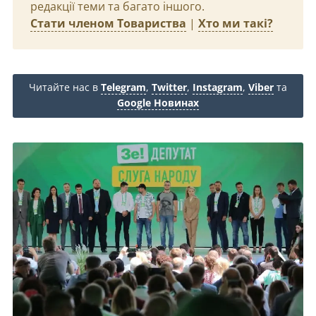
редакції теми та багато іншого.
Стати членом Товариства
|
Хто ми такі?
Читайте нас в
Telegram
,
Twitter
,
Instagram
,
Viber
та
Google Новинах