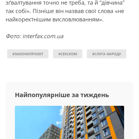
зґвалтування точно не треба, та й “дівчина”
так собі». Пізніше він назвав свої слова «не
найкоректнішим висловлюванням».
Фото: interfax.com.ua
#ЗАКОНОПРОЄКТ
#СЕКСИЗМ
#СЛУГА НАРОДУ
Найпопулярніше за тиждень