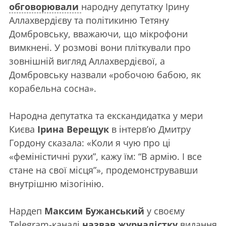
обговорювали
народну депутатку Ірину
Аллахвердієву та політикиню Тетяну
Домбровську, вважаючи, що мікрофони
вимкнені. У розмові вони пліткували про
зовнішній вигляд Аллахвердієвої, а
Домбровську назвали «робочою бабою, як
корабельна сосна».
Народна депутатка та екскандидатка у мери
Києва
Ірина Верещук
в інтерв’ю Дмитру
Гордону сказала: «Коли я чую про ці
«феміністичні рухи”, кажу їм: “В армію. І все
стане на свої місця”», продемонструвавши
внутрішню мізогінію.
Нардеп
Максим Бужанський
у своєму
Telegram-каналі
назвав журналістку
видання