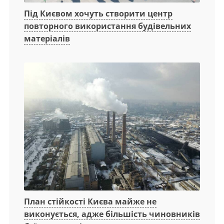
Під Києвом хочуть створити центр
повторного використання будівельних
матеріалів
План стійкості Києва майже не
виконується, адже більшість чиновників