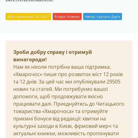
Дата публікації: 19.1.2021
Розділ:
Новини
Автор:
Крутько Дар'я
Зроби добру справу і отримуй
винагороди!
Нам як ніколи потрібна ваша підтримка.
«Хмарочос» пише про розвиток міст 12 років
та 12 днів. За цей час ми опублікували 29505
новин та статей. Ми потребуємо вашої
допомоги, щоб продовжувати якісно
працювати далі. Приєднуйтесь до Читацького
товариства «Хмарочоса» та отримуйте
приємні бонуси від редакції: квитки на
культурні заходи в Києві, фірмовий мерч та
актуальні книжки, можливість пропонувати