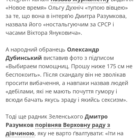
«Новое время» Ольгу Духніч «тупою вівцею»
за те, що вона в інтерв’ю Дмитра Разумкова,
назвала його «ностальгуючим за СРСР і
часами Віктора Януковича».
А народний обранець
Олександр
Дубинський
виставив фото з підписом
«Выбираем помощниц. Прошу ниже 175 см не
беспокоить». Після скандалу він не зволікав
просити вибачення, а навпаки назвав людей
«дебілами, які не мають почуття гумору і
всюди бачать якусь зраду і якийсь сексизм».
Тоді ще радник Зеленського
Дмитро
Разумков
порівняв Верховну раду з
дівчиною
, яку не варто ґвалтувати: «Іти на