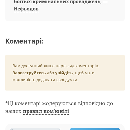
боїться кримінальних проваджень, —
Нефьодов
Коментарі:
Вам доступний лише перегляд коментарів.
Зареєструйтесь
або
увійдіть
, щоб мати
можливість додавати свої думки.
*Ці коментарі модеруються відповідно до
наших
правил ком’юніті