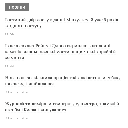
НОВИНИ
Гостиний двір досі у віданні Мінкульту, й уже 5 років
жодного поступу
06:56
Із пересохлих Рейну і Дунаю виринають «голодні
камені», давньоримські мости, нацистські кораблі й
мамонти
06:44
Нова пошта звільнила працівників, які вигнали собаку
на спеку, і знайшла пса
7 Серпня 2026
Журналісти виміряли температуру в метро, трамваї й
автобусі Києва і здивувалися
7 Серпня 2026