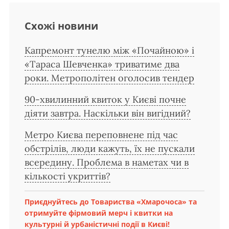
Схожі новини
Капремонт тунелю між «Почайною» і
«Тараса Шевченка» триватиме два
роки. Метрополітен оголосив тендер
90-хвилинний квиток у Києві почне
діяти завтра. Наскільки він вигідний?
Метро Києва переповнене під час
обстрілів, люди кажуть, їх не пускали
всередину. Проблема в наметах чи в
кількості укриттів?
Приєднуйтесь до Товариства «Хмарочоса» та
отримуйте фірмовий мерч і квитки на
культурні й урбаністичні події в Києві!