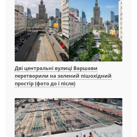
Дві центральні вулиці Варшави
перетворили на зелений пішохідний
простір (фото до і після)