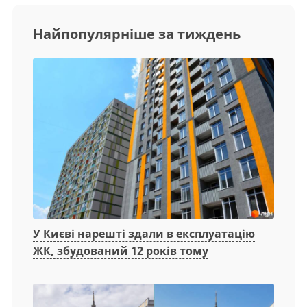
Найпопулярніше за тиждень
У Києві нарешті здали в експлуатацію
ЖК, збудований 12 років тому