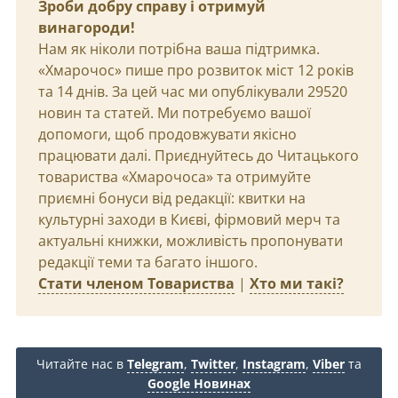
Зроби добру справу і отримуй
винагороди!
Нам як ніколи потрібна ваша підтримка.
«Хмарочос» пише про розвиток міст 12 років
та 14 днів. За цей час ми опублікували 29520
новин та статей. Ми потребуємо вашої
допомоги, щоб продовжувати якісно
працювати далі. Приєднуйтесь до Читацького
товариства «Хмарочоса» та отримуйте
приємні бонуси від редакції: квитки на
культурні заходи в Києві, фірмовий мерч та
актуальні книжки, можливість пропонувати
редакції теми та багато іншого.
Стати членом Товариства
|
Хто ми такі?
Читайте нас в
Telegram
,
Twitter
,
Instagram
,
Viber
та
Google Новинах