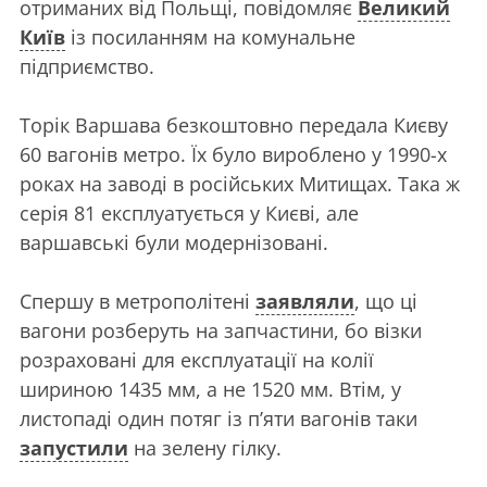
отриманих від Польщі, повідомляє
Великий
Київ
із посиланням на комунальне
підприємство.
Торік Варшава безкоштовно передала Києву
60 вагонів метро. Їх було вироблено у 1990-х
роках на заводі в російських Митищах. Така ж
серія 81 експлуатується у Києві, але
варшавські були модернізовані.
Спершу в метрополітені
заявляли
, що ці
вагони розберуть на запчастини, бо візки
розраховані для експлуатації на колії
шириною 1435 мм, а не 1520 мм. Втім, у
листопаді один потяг із п’яти вагонів таки
запустили
на зелену гілку.