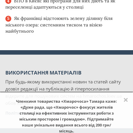
ВПО в Києві: які програми для них діють та як
переселенці адаптуються у столиці
Як франківці відстоюють зелену ділянку біля
міського озера: системним тиском та візією
майбутнього
ВИКОРИСТАННЯ МАТЕРІАЛІВ
При будь-якому використанні новин та статей сайту
дозвіл редакції на публікацію й гіперпосилання
відкрите для пошукових систем на hmarochos.kiev.ua
×
Членкиня товариства «Хмарочоса» Тамара каже:
обов'язкові.
«Дуже рада, що «Хмарочос» фокусує жителів
Політика конфіденційності сайту «Хмарочос»
столиці на ефективних інструментах роботи з
міським простором і громадою». Підтримайте
наше унікальне видання всього від 200 грн/
місяць.