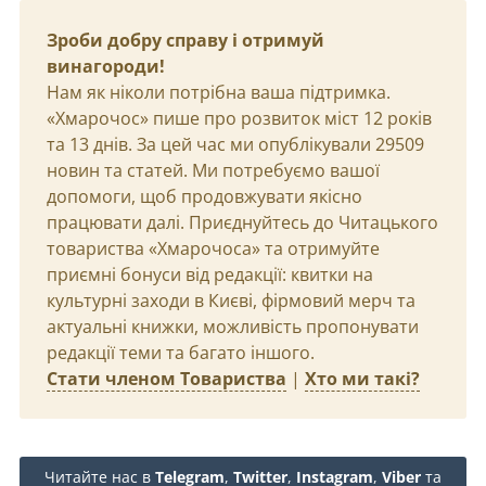
Зроби добру справу і отримуй
винагороди!
Нам як ніколи потрібна ваша підтримка.
«Хмарочос» пише про розвиток міст 12 років
та 13 днів. За цей час ми опублікували 29509
новин та статей. Ми потребуємо вашої
допомоги, щоб продовжувати якісно
працювати далі. Приєднуйтесь до Читацького
товариства «Хмарочоса» та отримуйте
приємні бонуси від редакції: квитки на
культурні заходи в Києві, фірмовий мерч та
актуальні книжки, можливість пропонувати
редакції теми та багато іншого.
Стати членом Товариства
|
Хто ми такі?
Читайте нас в
Telegram
,
Twitter
,
Instagram
,
Viber
та