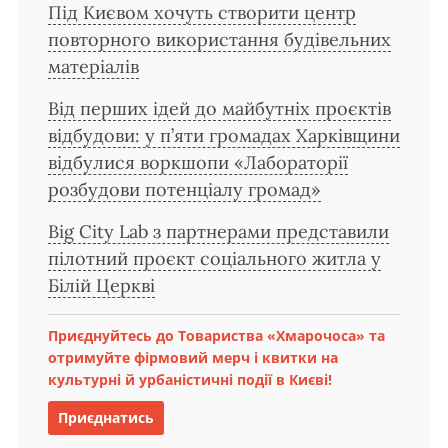
Під Києвом хочуть створити центр
повторного використання будівельних
матеріалів
Від перших ідей до майбутніх проєктів
відбудови: у п’яти громадах Харківщини
відбулися воркшопи «Лабораторії
розбудови потенціалу громад»
Big City Lab з партнерами представили
пілотний проєкт соціального житла у
Білій Церкві
Приєднуйтесь до Товариства «Хмарочоса» та
отримуйте фірмовий мерч і квитки на
культурні й урбаністичні події в Києві!
Приєднатись