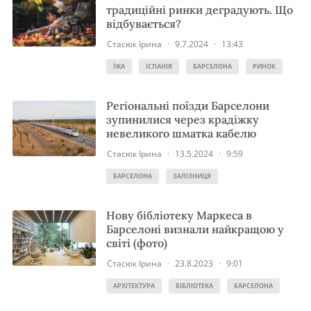
традиційні ринки деградують. Що
відбувається?
Стасюк Ірина
·
9.7.2024
·
13:43
ЇЖА
ІСПАНІЯ
БАРСЕЛОНА
РИНОК
Регіональні поїзди Барселони
зупинилися через крадіжку
невеликого шматка кабелю
Стасюк Ірина
·
13.5.2024
·
9:59
БАРСЕЛОНА
ЗАЛІЗНИЦЯ
Нову бібліотеку Маркеса в
Барселоні визнали найкращою у
світі (фото)
Стасюк Ірина
·
23.8.2023
·
9:01
АРХІТЕКТУРА
БІБЛІОТЕКА
БАРСЕЛОНА