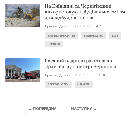
На Київщині та Чернігівщині
використовують будівельне сміття
для відбудови житла
Крутько Дар'я
·
28.8.2023
·
9:21
БУДІВЕЛЬНЕ СМІТТЯ
БУДІВНИЦТВО
КИЇВ
ЧЕРНІГІВ
Росяний вдарили ракетою по
Драмтеатру в центрі Чернігова
Крутько Дар'я
·
19.8.2023
·
12:10
РАКЕТНА АТАКА
ЧЕРНІГІВ
← ПОПЕРЕДНЯ
НАСТУПНА →