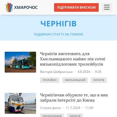
ПІДТРИМАТИ ВНЕСКОМ
ЧЕРНІГІВ
ПІДІБРАНІ СТАТТІ ЗА ТЕМОЮ
Чернігів виготовить для
Хмельницького майже пів сотні
низькопідлогових тролейбусів
Вікторія Шабранська
·
4.8.2024
·
9:26
ТРОЛЕЙБУС
ХМЕЛЬНИЦЬКИЙ
ЧЕРНІГІВ
Чернігівчан обурило те, що в них
забрали Інтерсіті до Києва
Стасюк Ірина
·
11.7.2024
·
11:09
УКРЗАЛІЗНИЦЯ
ЧЕРНІГІВ