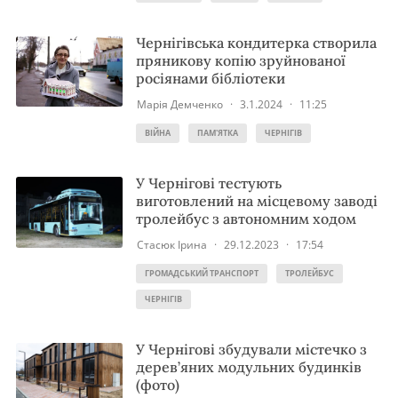
Чернігівська кондитерка створила
пряникову копію зруйнованої
росіянами бібліотеки
Марія Демченко
·
3.1.2024
·
11:25
ВІЙНА
ПАМ'ЯТКА
ЧЕРНІГІВ
У Чернігові тестують
виготовлений на місцевому заводі
тролейбус з автономним ходом
Стасюк Ірина
·
29.12.2023
·
17:54
ГРОМАДСЬКИЙ ТРАНСПОРТ
ТРОЛЕЙБУС
ЧЕРНІГІВ
У Чернігові збудували містечко з
дерев’яних модульних будинків
(фото)