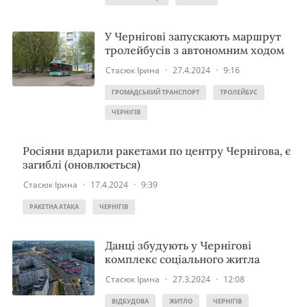
У Чернігові запускають маршрут
тролейбусів з автономним ходом
Стасюк Ірина
·
27.4.2024
·
9:16
ГРОМАДСЬКИЙ ТРАНСПОРТ
ТРОЛЕЙБУС
ЧЕРНІГІВ
Росіяни вдарили ракетами по центру Чернігова, є
загиблі (оновлюється)
Стасюк Ірина
·
17.4.2024
·
9:39
РАКЕТНА АТАКА
ЧЕРНІГІВ
Данці збудують у Чернігові
комплекс соціального житла
Стасюк Ірина
·
27.3.2024
·
12:08
ВІДБУДОВА
ЖИТЛО
ЧЕРНІГІВ