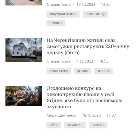
Стасюк Ірина
·
12.12.2023
·
13:36
МОДУЛЬНЕ ЖИТЛО
ПЕРЕСЕЛЕНЦІ
ЧЕРНІГІВ
На Чернігівщині жителі села
самотужки реставрують 220-річну
церкву (фото)
Стасюк Ірина
·
4.12.2023
·
18:53
АРХІТЕКТУРА
ЦЕРКВА
ЧЕРНІГІВ
Оголошено конкурс на
реконструкцію школи у селі
Ягідне, яке було під російською
окупацією
Марія Демченко
·
18.10.2023
·
17:37
ВІЙНА
МЕМОРІАЛ
ЧЕРНІГІВ