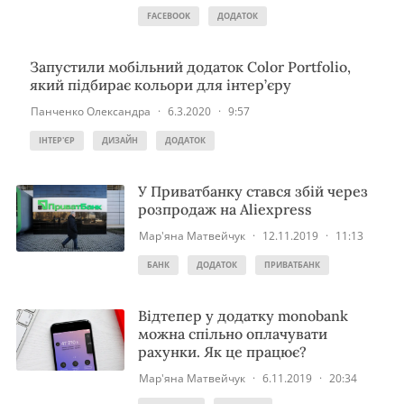
FACEBOOK
ДОДАТОК
Запустили мобільний додаток Color Portfolio,
який підбирає кольори для інтер’єру
Панченко Олександра
·
6.3.2020
·
9:57
ІНТЕР'ЄР
ДИЗАЙН
ДОДАТОК
У Приватбанку стався збій через
розпродаж на Aliexpress
Мар'яна Матвейчук
·
12.11.2019
·
11:13
БАНК
ДОДАТОК
ПРИВАТБАНК
Відтепер у додатку monobank
можна спільно оплачувати
рахунки. Як це працює?
Мар'яна Матвейчук
·
6.11.2019
·
20:34