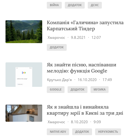
ВІЙНА
ДОДАТОК
ДСНС
Компанія «Галичина» запустила
Карпатський Тіндер
Хмарочос
·
9.8.2021
·
12:07
ДОДАТОК
Як знайти пісню, наспівавши
мелодію: функція Google
Крутько Дар'я
·
16.10.2020
·
17:49
GOOGLE
ДОДАТОК
МУЗИКА
Як я знайшла і винайняла
квартиру мрії в Києві за три дні
Хмарочос
·
8.10.2020
·
9:09
NATIVE ADV
ДОДАТОК
НЕРУХОМІСТЬ