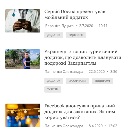
Сервіс Doc.ua презентував
мобільний додаток
Вероніка Луцька
·
2.7.2020
·
10:11
ДОДАТОК
ЗДОРОВ'Я
Українець створив туристичний
додаток, що дозволить планувати
подорожі Закарпаттям
Панченко Олександра
·
22.6.2020
·
8:36
ДОДАТОК
ЗАКАРПАТТЯ
ПОДОРОЖІ
ТУРИЗМ
Facebook анонсував приватний
додаток для закоханих. Як ним
користуватись?
Панченко Олександра
·
8.4.2020
·
13:02