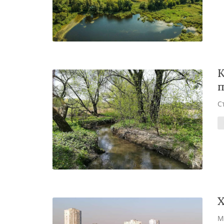
К
п
С
Х
М