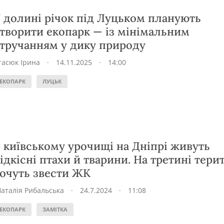
 долині річок під Луцьком планують
творити екопарк — із мінімальним
тручанням у дику природу
тасюк Ірина
·
14.11.2025
·
14:00
ЕКОПАРК
ЛУЦЬК
 київському урочищі на Дніпрі живуть
ідкісні птахи й тварини. На третині терит
очуть звести ЖК
аталія Рибальська
·
24.7.2024
·
11:08
ЕКОПАРК
ЗАМІТКА