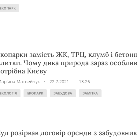
ЕКОПАРК
копарки замість ЖК, ТРЦ, клумб і бетонн
литки. Чому дика природа зараз особли
отрібна Києву
Мар'яна Матвейчук
·
22.7.2021
·
13:26
ЕКОЛОГІЯ
ЕКОПАРК
ЗАБУДОВА
ЗАМІТКА
уд розірвав договір оренди з забудовни