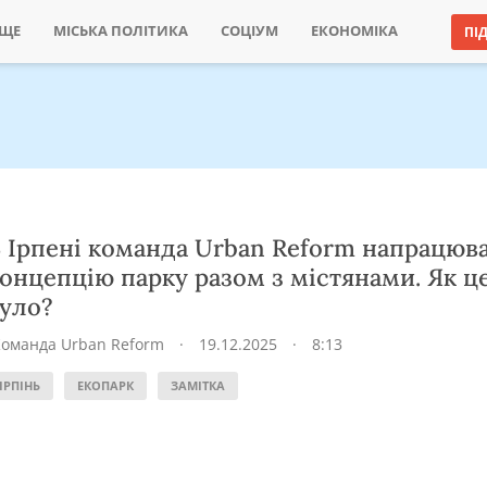
ИЩЕ
МІСЬКА ПОЛІТИКА
СОЦІУМ
ЕКОНОМІКА
ПІ
 Ірпені команда Urban Reform напрацюв
онцепцію парку разом з містянами. Як ц
уло?
Команда Urban Reform
·
19.12.2025
·
8:13
ІРПІНЬ
ЕКОПАРК
ЗАМІТКА