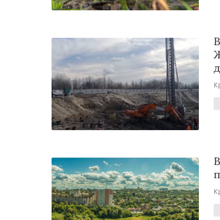
В
Ж
д
К
В
п
К