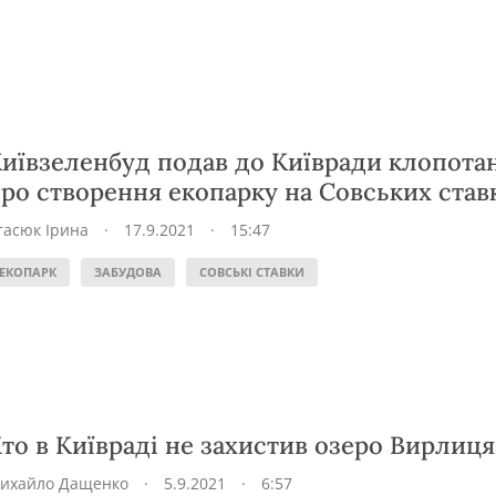
иївзеленбуд подав до Київради клопота
ро створення екопарку на Совських став
тасюк Ірина
·
17.9.2021
·
15:47
ЕКОПАРК
ЗАБУДОВА
СОВСЬКІ СТАВКИ
то в Київраді не захистив озеро Вирлиця
ихайло Дащенко
·
5.9.2021
·
6:57