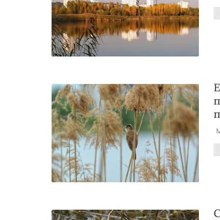
Е
п
п
С