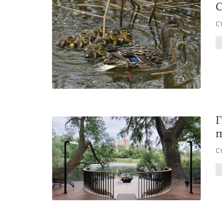
С
С
Г
п
С