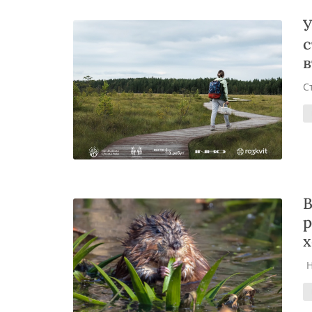
У
с
в
С
В
р
х
Н