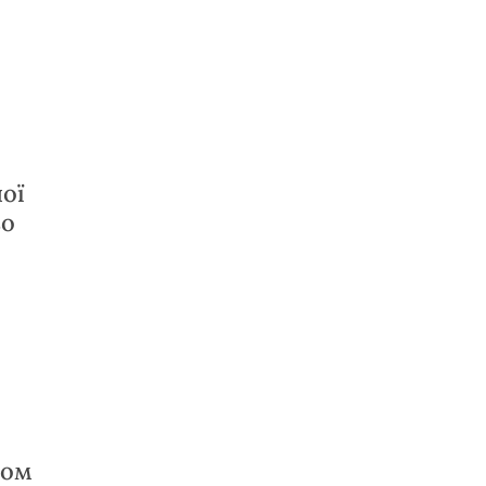
ої
во
ком