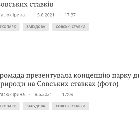
овських ставків
тасюк Ірина
·
15.6.2021
·
17:37
ЕКОПАРК
ЗАБУДОВА
СОВСЬКІ СТАВКИ
ромада презентувала концепцію парку д
рироди на Совських ставках (фото)
тасюк Ірина
·
8.6.2021
·
17:09
ЕКОПАРК
ЗАБУДОВА
СОВСЬКІ СТАВКИ