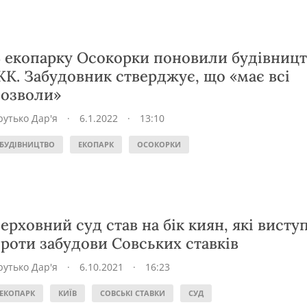
 екопарку Осокорки поновили будівниц
К. Забудовник стверджує, що «має всі
озволи»
рутько Дар'я
·
6.1.2022
·
13:10
БУДІВНИЦТВО
ЕКОПАРК
ОСОКОРКИ
ерховний суд став на бік киян, які висту
роти забудови Совських ставків
рутько Дар'я
·
6.10.2021
·
16:23
ЕКОПАРК
КИЇВ
СОВСЬКІ СТАВКИ
СУД