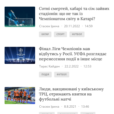
Сотні смертей, хабарі та сім зайвих
стадіонів: що не так із
Чемпіонатом світу в Катарі?
Стасюк Ірина
·
20.11.2022
·
14:59
КАТАР
СПОРТ
ФУТБОЛ
Фінал Ліги Чемпіонів мав
відбутись у Росії. УЄФА розглядає
перенесення події в інше місце
Тарас Кайдан
·
22.2.2022
·
12:53
ПОДІЯ
ФУТБОЛ
Люди, вакциновані у київському
ТРЦ, отримають квитки на
футбольні матчі
Стасюк Ірина
·
8.8.2021
·
13:46