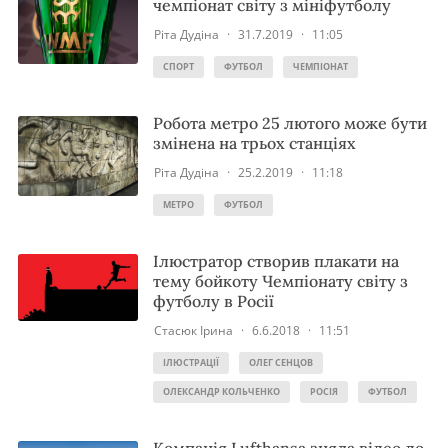
чемпіонат світу з мініфутболу
Ріта Дудіна
·
31.7.2019
·
11:05
СПОРТ
ФУТБОЛ
ЧЕМПІОНАТ
Робота метро 25 лютого може бути
змінена на трьох станціях
Ріта Дудіна
·
25.2.2019
·
11:18
МЕТРО
ФУТБОЛ
Ілюстратор створив плакати на
тему бойкоту Чемпіонату світу з
футболу в Росії
Стасюк Ірина
·
6.6.2018
·
11:51
ІЛЮСТРАЦІЇ
ОЛЕГ СЕНЦОВ
ОЛЕКСАНДР КОЛЬЧЕНКО
РОСІЯ
ФУТБОЛ