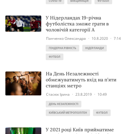
COVID-19
ВАКЦИНАЦІЯ
ФУТБОЛ
У Нідерландах 19-річна
футболістка зможе грати в
чоловічій категорії А
Панченко Олександра
·
10.8.2020
·
7:14
ГЕНДЕРНА РІВНІСТЬ
НІДЕРЛАНДИ
ФУТБОЛ
На День Незалежності
обмежуватимуть вхід на п’яти
станціях метро
Стасюк Ірина
·
23.8.2019
·
10:49
ДЕНЬ НЕЗАЛЕЖНОСТІ
КИЇВСЬКИЙ МЕТРОПОЛІТЕН
ФУТБОЛ
У 2021 році Київ прийматиме