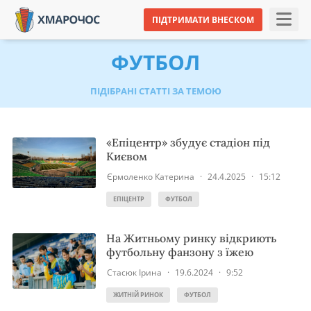
ПІДТРИМАТИ ВНЕСКОМ
ФУТБОЛ
ПІДІБРАНІ СТАТТІ ЗА ТЕМОЮ
«Епіцентр» збудує стадіон під
Києвом
Єрмоленко Катерина
·
24.4.2025
·
15:12
ЕПІЦЕНТР
ФУТБОЛ
На Житньому ринку відкриють
футбольну фанзону з їжею
Стасюк Ірина
·
19.6.2024
·
9:52
ЖИТНІЙ РИНОК
ФУТБОЛ