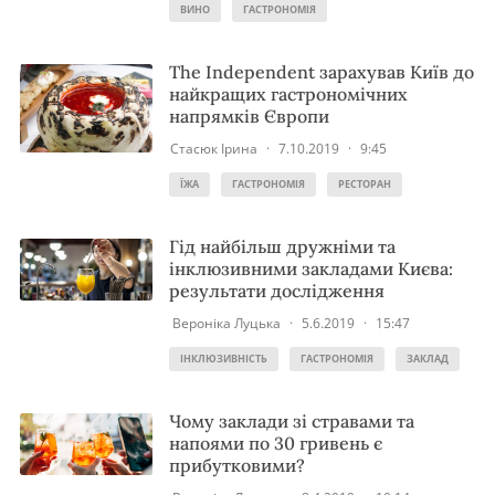
ВИНО
ГАСТРОНОМІЯ
The Independent зарахував Київ до
найкращих гастрономічних
напрямків Європи
Стасюк Ірина
·
7.10.2019
·
9:45
ЇЖА
ГАСТРОНОМІЯ
РЕСТОРАН
Гід найбільш дружніми та
інклюзивними закладами Києва:
результати дослідження
Вероніка Луцька
·
5.6.2019
·
15:47
ІНКЛЮЗИВНІСТЬ
ГАСТРОНОМІЯ
ЗАКЛАД
Чому заклади зі стравами та
напоями по 30 гривень є
прибутковими?