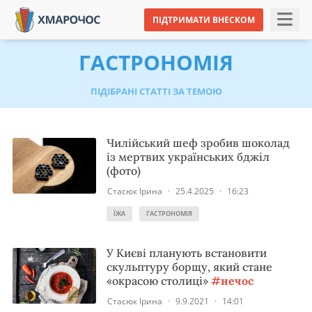
ПІДТРИМАТИ ВНЕСКОМ
ГАСТРОНОМІЯ
ПІДІБРАНІ СТАТТІ ЗА ТЕМОЮ
Чилійський шеф зробив шоколад
із мертвих українських бджіл
(фото)
Стасюк Ірина
·
25.4.2025
·
16:23
ЇЖА
ГАСТРОНОМІЯ
У Києві планують встановити
скульптуру борщу, який стане
«окрасою столиці»
#нечос
Стасюк Ірина
·
9.9.2021
·
14:01