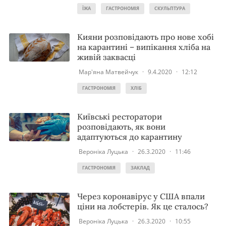
ЇЖА
ГАСТРОНОМІЯ
СКУЛЬПТУРА
Кияни розповідають про нове хобі
на карантині – випікання хліба на
живій заквасці
Мар'яна Матвейчук
·
9.4.2020
·
12:12
ГАСТРОНОМІЯ
ХЛІБ
Київські ресторатори
розповідають, як вони
адаптуються до карантину
Вероніка Луцька
·
26.3.2020
·
11:46
ГАСТРОНОМІЯ
ЗАКЛАД
Через коронавірус у США впали
ціни на лобстерів. Як це сталось?
Вероніка Луцька
·
26.3.2020
·
10:55