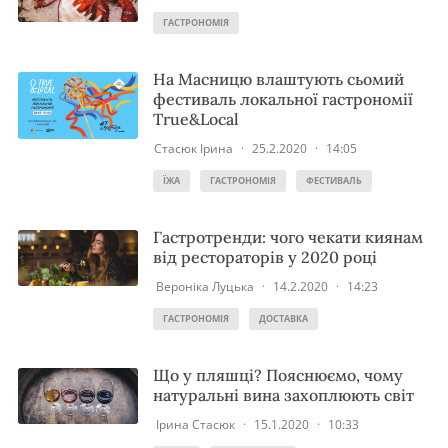
ГАСТРОНОМІЯ
На Масницю влаштують сьомий
фестиваль локальної гастрономії
True&Local
Стасюк Ірина
·
25.2.2020
·
14:05
ЇЖА
ГАСТРОНОМІЯ
ФЕСТИВАЛЬ
Гастротренди: чого чекати киянам
від рестораторів у 2020 році
Вероніка Луцька
·
14.2.2020
·
14:23
ГАСТРОНОМІЯ
ДОСТАВКА
Що у пляшці? Пояснюємо, чому
натуральні вина захоплюють світ
Ірина Стасюк
·
15.1.2020
·
10:33