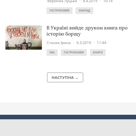
Вероніка Луцька
·
8.4.2019
·
10:14
ГАСТРОНОМІЯ
ЗАКЛАД
В Україні вийде друком книга про
історію борщу
Стасюк Ірина
·
6.3.2019
·
11:44
ЇЖА
ГАСТРОНОМІЯ
КНИГИ
НАСТУПНА →