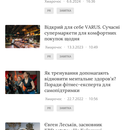
Хмарочос
·
6.6.2024
·
16:36
PR
ЗАМІТКА
Відкрий для себе VARUS. Сучасні
супермаркети для комфортних
покупок щодня
Хмарочос
·
13.3.2023
·
10:49
PR
ЗАМІТКА
Як тренування допомагають
відновити ментальне здоров’я?
Поради фітнес-експерта для
самопідтримки
Хмарочос
·
22.7.2022
·
10:56
PR
ЗАМІТКА
Євген Леськів, засновник