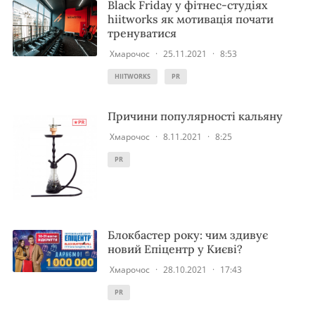
Black Friday у фітнес-студіях
hiitworks як мотивація почати
тренуватися
Хмарочос
·
25.11.2021
·
8:53
HIITWORKS
PR
Причини популярності кальяну
Хмарочос
·
8.11.2021
·
8:25
PR
Блокбастер року: чим здивує
новий Епіцентр у Києві?
Хмарочос
·
28.10.2021
·
17:43
PR