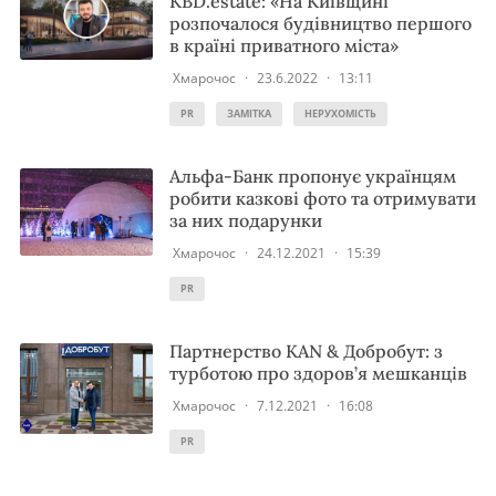
KBD.estate: «На Київщині
розпочалося будівництво першого
в країні приватного міста»
Хмарочос
·
23.6.2022
·
13:11
PR
ЗАМІТКА
НЕРУХОМІСТЬ
Альфа-Банк пропонує українцям
робити казкові фото та отримувати
за них подарунки
Хмарочос
·
24.12.2021
·
15:39
PR
Партнерство KAN & Добробут: з
турботою про здоров’я мешканців
Хмарочос
·
7.12.2021
·
16:08
PR