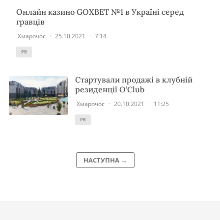
Онлайн казино GOXBET №1 в Україні серед
гравців
Хмарочос
·
25.10.2021
·
7:14
PR
Стартували продажі в клубній
резиденції O’Club
Хмарочос
·
20.10.2021
·
11:25
PR
НАСТУПНА →